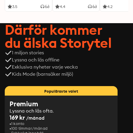
3.5
4.4
4.2
Därför kommer
du älska Storytel
1 miljon stories
Lyssna och läs offline
Exklusiva nyheter varje vecka
Kids Mode (barnsäker miljö)
Populäraste valet
Premium
Lyssna och läs ofta.
169 kr
/månad
1 konto
100 timmar/månad