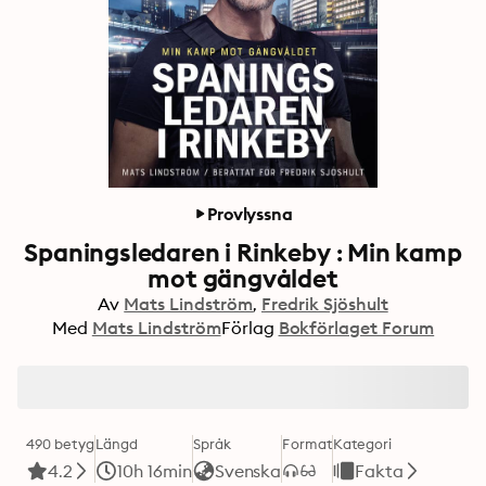
Provlyssna
Spaningsledaren i Rinkeby : Min kamp
mot gängvåldet
Av
Mats Lindström
Fredrik Sjöshult
Med
Mats Lindström
Förlag
Bokförlaget Forum
490 betyg
Längd
Språk
Format
Kategori
4.2
10h 16min
Svenska
Fakta