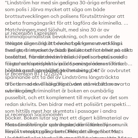
"Lindström har med sin gedigna 30-åriga erfarenhet 
som polis i Järva mycket att säga om både 
brottsutvecklingen och polisens förutsättningar att 
arbeta framgångsrikt för att lagföra de kriminella. 
Matchningen med Sjöshult, med sina 30 år av 
ur recension Expressen
kriminaljournalistisk bevakning, och som under de 
senaste åren särskilt bevakat gängens utveckling i 
"Något säger mig att denna bok kommer att läsas 
Sverige, är mycket lyckad. Resultatet har blivit en rakt 
med stort intresse av både poliser och interner på olika 
berättad, framåtdriven inblick i livet som polis med 
anstalter. För de med intresse av polisarbete, sociala 
förstahandsperspektiv på de senaste årens största 
frågor och nutidshistoria är Spaningsledaren i Rinkeby i 
politiska och samhälleliga utmaning. Det är oavbrutet 
högsta grad intressant. Helhetsbetyg: 4."
ur recension BTJ 12/2024
spännande att ta del av Lindströms långsträckta 
arbete med de olika gäng vi vant oss vid att se svarta 
"För dem som vill söka förstå den större bilden av 
rubriker om."
svensk gängkriminalitet är boken en oumbärlig 
pusselbit, och ett komplement till mycket av det som 
redan skrivits. Den bidrar med ett polisiärt perspektiv 
som hittills mest har skymtats i passager i andra 
ur recension Socionomen
böcker. Boken lutar sig mot ett digert källmaterial av 
förundersökningar och domar, där läsaren får en unik 
Mats Lindström är spaningsledaren i Rinkeby som 
insyn i svenskt polisarbete. Men det är genom Mats 
försökt stoppa gäng som Dödspatrullen, Shottaz, 