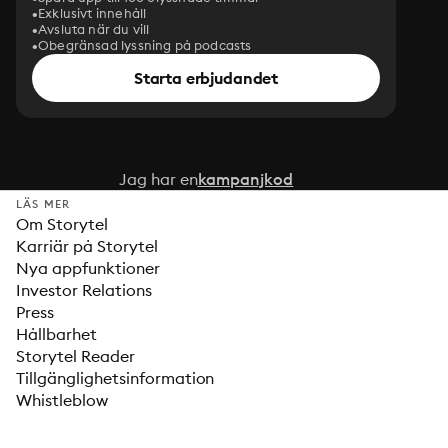
Exklusivt innehåll
Avsluta när du vill
Obegränsad lyssning på podcasts
Starta erbjudandet
Jag har en
kampanjkod
LÄS MER
Om Storytel
Karriär på Storytel
Nya appfunktioner
Investor Relations
Press
Hållbarhet
Storytel Reader
Tillgänglighetsinformation
Whistleblow