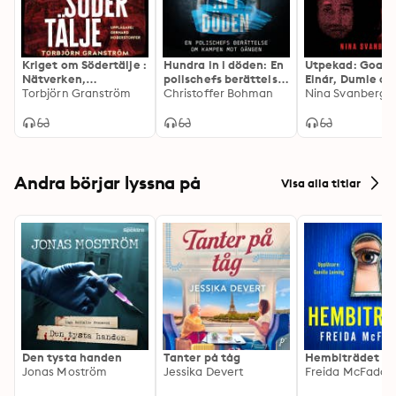
Kriget om Södertälje :
Hundra in i döden: En
Utpekad: Goaren
Nätverken,
polischefs berättelse
Einár, Dumle oc
narkotikan, polisen,
Torbjörn Granström
om kampen mot
Christoffer Bohman
som överlevde
Nina Svanberg
politiken
gängen
Andra börjar lyssna på
Visa alla titlar
Den tysta handen
Tanter på tåg
Hembiträdet
Jonas Moström
Jessika Devert
Freida McFadde