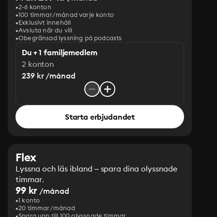
2-6 konton
100 timmar/månad varje konto
Exklusivt innehåll
Avsluta när du vill
Obegränsad lyssning på podcasts
Du + 1 familjemedlem
2 konton
239 kr /månad
Starta erbjudandet
Flex
Lyssna och läs ibland – spara dina olyssnade
timmar.
99 kr
/månad
1 konto
20 timmar/månad
Spara upp till 100 olyssnade timmar