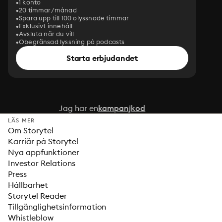
1 konto
20 timmar/månad
Spara upp till 100 olyssnade timmar
Exklusivt innehåll
Avsluta när du vill
Obegränsad lyssning på podcasts
Starta erbjudandet
Jag har en
kampanjkod
LÄS MER
Om Storytel
Karriär på Storytel
Nya appfunktioner
Investor Relations
Press
Hållbarhet
Storytel Reader
Tillgänglighetsinformation
Whistleblow