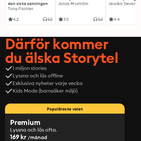
den sista sanningen
Jonas Moström
Jessika Devert
Tony Fischier
4.2
3.5
4.4
Därför kommer
du älska Storytel
1 miljon stories
Lyssna och läs offline
Exklusiva nyheter varje vecka
Kids Mode (barnsäker miljö)
Populäraste valet
Premium
Lyssna och läs ofta.
169 kr
/månad