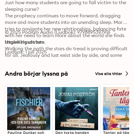
Just how many students are going to fall victim to the 
sleeping curse?

The prophecy continues to move forward, dragging 
more and more students into an unending sleep. Mara 
tries to navigate her new relationships, balancing fate 
© 2025 Podium Audio (Ljudbok): 9798895397916
with her need to learn more about the world she finds 
herself thrust into.

Utgivningsdatum
Walking the path the stars do tread is proving difficult 
Ljudbok: 1 juli 2025
for all. Jealousy and lust exist side by side, and some 
still struggle with admitting how they feel.

Stirrings of Spring is the second of four novels in the 
Andra börjar lyssna på
Visa alla titlar
Wyldthorn Academy series. It is a paranormal 
academy romance with fated mates, shifters, demons, 
and more. Great for fans of Ruthless Boys of the Zodiac 
and Black Veil University. Join Mara on her journey of 
self-discovery today!
Pauline Dunker och
Den tysta handen
Tanter på tåg