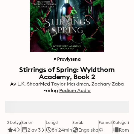
Provlyssna
Stirrings of Spring: Wyldthorn
Academy, Book 2
Av
L.K. Shear
Med
Taylor Meskimen
Zachary Zaba
Förlag
Podium Audio
2 betyg
Serier
Längd
Språk
Format
Kategori
4
2 av 3
8h 24min
Engelska
Roman