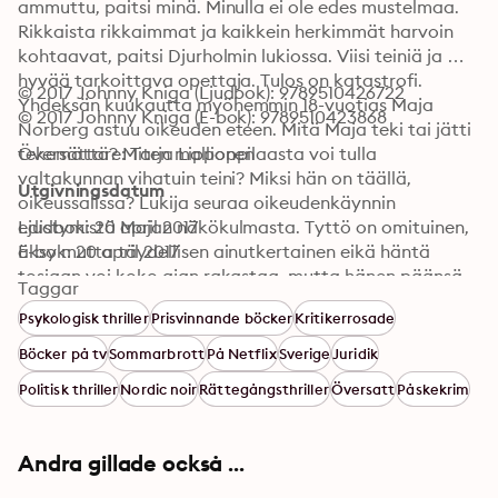
ammuttu, paitsi minä. Minulla ei ole edes mustelmaa. 
Rikkaista rikkaimmat ja kaikkein herkimmät harvoin 
kohtaavat, paitsi Djurholmin lukiossa. Viisi teiniä ja 
hyvää tarkoittava opettaja. Tulos on katastrofi. 
© 2017 Johnny Kniga (Ljudbok): 9789510426722
Yhdeksän kuukautta myöhemmin 18-vuotias Maja 
© 2017 Johnny Kniga (E-bok): 9789510423868
Norberg astuu oikeuden eteen. Mitä Maja teki tai jätti 
tekemättä? Miten mallioppilaasta voi tulla 
Översättare: Tarja Lipponen
valtakunnan vihatuin teini? Miksi hän on täällä, 
Utgivningsdatum
oikeussalissa? Lukija seuraa oikeudenkäynnin 
edistymistä Majan näkökulmasta. Tyttö on omituinen, 
Ljudbok: 20 april 2017
äksy mutta täydellisen ainutkertainen eikä häntä 
E-bok: 20 april 2017
tosiaan voi koko ajan rakastaa, mutta hänen päänsä 
Taggar
sisällä viihtyy. Maja on kuin päivitetty versio J. D. 
Psykologisk thriller
Prisvinnande böcker
Kritikerrosade
Salingerin klassisen Sieppari ruispellossa -romaanin 
Holden Caulfieldistä.
Böcker på tv
Sommarbrott
På Netflix
Sverige
Juridik
Politisk thriller
Nordic noir
Rättegångsthriller
Översatt
Påskekrim
Andra gillade också ...