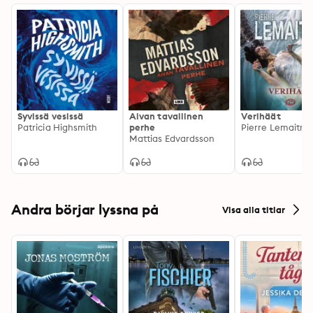
Syvissä vesissä
Aivan tavallinen
Verihäät
Patricia Highsmith
perhe
Pierre Lemaitre
Mattias Edvardsson
Andra börjar lyssna på
Visa alla titlar