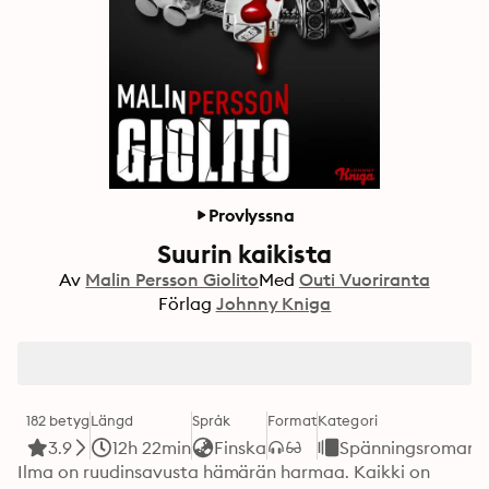
Provlyssna
Suurin kaikista
Av
Malin Persson Giolito
Med
Outi Vuoriranta
Förlag
Johnny Kniga
182 betyg
Längd
Språk
Format
Kategori
3.9
12h 22min
Finska
Spänningsromane
Ilma on ruudinsavusta hämärän harmaa. Kaikki on 