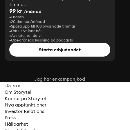
timmar.
99 kr
/månad
1 konto
20 timmar/månad
Spara upp till 100 olyssnade timmar
Exklusivt innehåll
Avsluta när du vill
Obegränsad lyssning på podcasts
Starta erbjudandet
Jag har en
kampanjkod
LÄS MER
Om Storytel
Karriär på Storytel
Nya appfunktioner
Investor Relations
Press
Hållbarhet