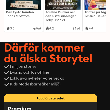
Den tysta handen
Pauline Dunker och
Tanter på tåg
Jonas Moström
den sista sanningen
Jessika Devert
Tony Fischier
3.5
4.2
4.4
Därför kommer
du älska Storytel
1 miljon stories
Lyssna och läs offline
Exklusiva nyheter varje vecka
Kids Mode (barnsäker miljö)
Populäraste valet
Premium