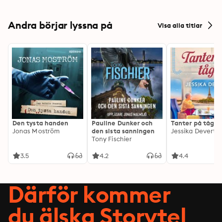
Andra börjar lyssna på
Visa alla titlar
Den tysta handen
Pauline Dunker och
Tanter på tåg
Jonas Moström
den sista sanningen
Jessika Devert
Tony Fischier
3.5
4.2
4.4
Därför kommer
du älska Storytel