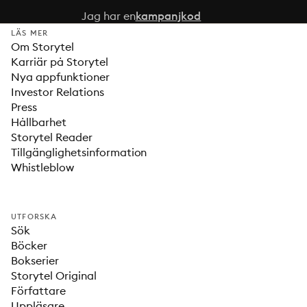
Jag har en
kampanjkod
LÄS MER
Om Storytel
Karriär på Storytel
Nya appfunktioner
Investor Relations
Press
Hållbarhet
Storytel Reader
Tillgänglighetsinformation
Whistleblow
UTFORSKA
Sök
Böcker
Bokserier
Storytel Original
Författare
Uppläsare