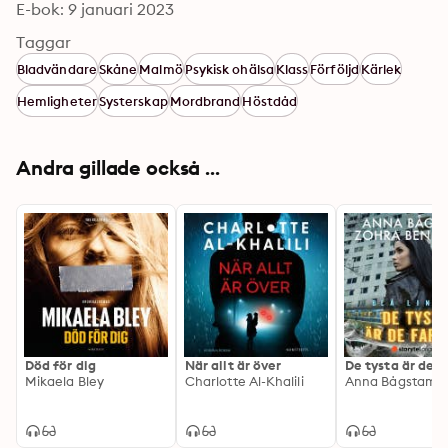
E-bok: 9 januari 2023
Taggar
Bladvändare
Skåne
Malmö
Psykisk ohälsa
Klass
Förföljd
Kärlek
Hemligheter
Systerskap
Mordbrand
Höstdåd
Andra gillade också ...
Död för dig
När allt är över
De tysta är de f
Mikaela Bley
Charlotte Al-Khalili