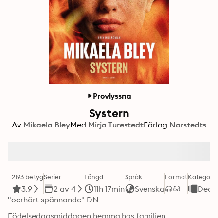
Provlyssna
Systern
Av
Mikaela Bley
Med
Mirja Turestedt
Förlag
Norstedts
2193 betyg
Serier
Längd
Språk
Format
Kategori
3.9
2 av 4
11h 17min
Svenska
Deck
"oerhört spännande" DN
Födelsedagsmiddagen hemma hos familjen 