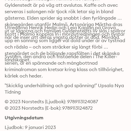
Gyldenstedt är på väg att avslutas. Kaffe och avec 
serveras i salongen när tjock rök letar sig in bland 
gästerna. Elden sprider sig snabbt i den fyrlängade 
skånegården utanför Malmö. Artonåriga Märtha dras 
Utredarna Henrik Hedin och Leia Kaplan på Grova 
ut ur lågorna och familjen Gyldenstedts liv slås i spillror 
brott i Malmö kopplas in i mordutredningen och nystar 
när de inser att deras yngsta dotter är död. Mördad.
upp en sanning som ligger väl dold under år av tystnad 
och rädsla – och som sträcker sig långt förbi 
stengärdet och de böljande rapsfälten i det skånska 
Systern, den andra och fristående delen i The Killer-
landskapet.
serien, är en spännande och mångbottnad 
kriminalroman som kretsar kring klass och tillhörighet, 
kärlek och heder.
”Skicklig underhållning och god spänning!” Upsala Nya 
Tidning
© 2023 Norstedts (Ljudbok): 9789113124087
© 2023 Norstedts (E-bok): 9789113124872
Utgivningsdatum
Ljudbok: 9 januari 2023