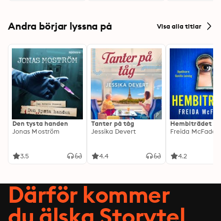
Andra börjar lyssna på
Visa alla titlar
Den tysta handen
Tanter på tåg
Hembiträdet
Jonas Moström
Jessika Devert
Freida McFadde
3.5
4.4
4.2
Därför kommer
du älska Storytel