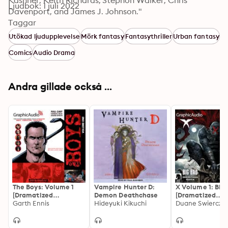
Kashner, Keith Richards, Stephon Walker, Chris 
Ljudbok: 1 juli 2022
Davenport, and James J. Johnson."
Taggar
Utökad ljudupplevelse
Mörk fantasy
Fantasythriller
Urban fantasy
Comics
Audio Drama
Andra gillade också ...
The Boys: Volume 1
Vampire Hunter D:
X Volume 1: Big
[Dramatized
Demon Deathchase
[Dramatized
Adaptation]
Garth Ennis
Hideyuki Kikuchi
Adaptation]: Da
Horse Comics