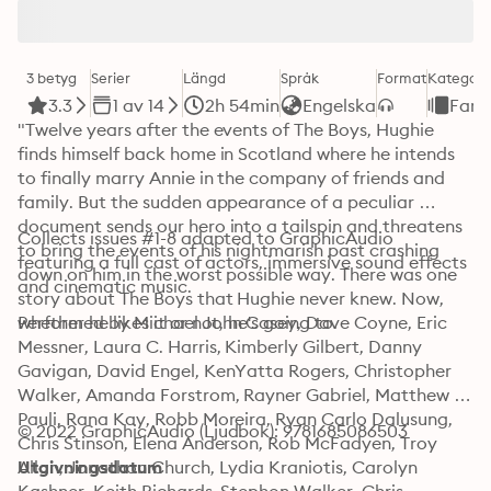
3 betyg
Serier
Längd
Språk
Format
Kategori
3.3
1 av 14
2h 54min
Engelska
Fant
"Twelve years after the events of The Boys, Hughie 
finds himself back home in Scotland where he intends 
to finally marry Annie in the company of friends and 
family. But the sudden appearance of a peculiar 
document sends our hero into a tailspin and threatens 
Collects issues #1-8 adapted to GraphicAudio 
to bring the events of his nightmarish past crashing 
featuring a full cast of actors, immersive sound effects 
down on him in the worst possible way. There was one 
and cinematic music.
story about The Boys that Hughie never knew. Now, 
whether he likes it or not, he's going to.
Performed by Michael John Casey, Dave Coyne, Eric 
Messner, Laura C. Harris, Kimberly Gilbert, Danny 
Gavigan, David Engel, KenYatta Rogers, Christopher 
Walker, Amanda Forstrom, Rayner Gabriel, Matthew 
Pauli, Rana Kay, Robb Moreira, Ryan Carlo Dalusung, 
© 2022 GraphicAudio (Ljudbok): 9781685086503
Chris Stinson, Elena Anderson, Rob McFadyen, Troy 
Allan, Jonathon Church, Lydia Kraniotis, Carolyn 
Utgivningsdatum