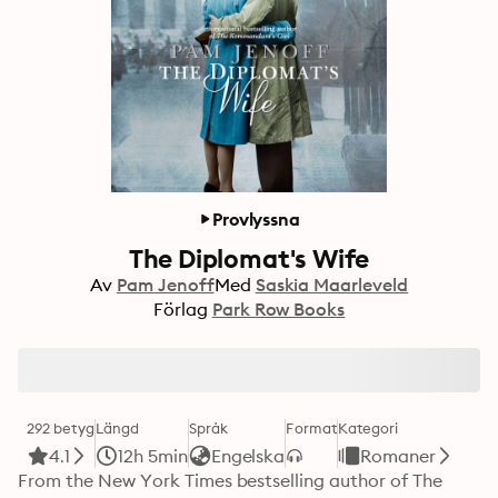
Provlyssna
The Diplomat's Wife
Av
Pam Jenoff
Med
Saskia Maarleveld
Förlag
Park Row Books
292 betyg
Längd
Språk
Format
Kategori
4.1
12h 5min
Engelska
Romaner
From the New York Times bestselling author of The 