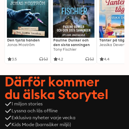
Den tysta handen
Pauline Dunker och
Tanter på tåg
Jonas Moström
den sista sanningen
Jessika Devert
Tony Fischier
3.5
4.2
4.4
Därför kommer
du älska Storytel
1 miljon stories
Lyssna och läs offline
Exklusiva nyheter varje vecka
Kids Mode (barnsäker miljö)