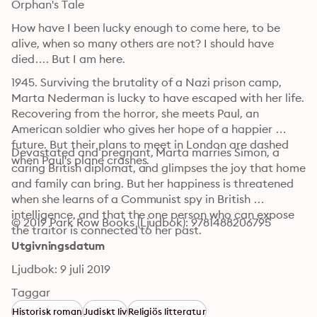
Orphan's Tale
How have I been lucky enough to come here, to be 
alive, when so many others are not? I should have 
died…. But I am here.
1945. Surviving the brutality of a Nazi prison camp, 
Marta Nederman is lucky to have escaped with her life. 
Recovering from the horror, she meets Paul, an 
American soldier who gives her hope of a happier 
future. But their plans to meet in London are dashed 
Devastated and pregnant, Marta marries Simon, a 
when Paul's plane crashes.
caring British diplomat, and glimpses the joy that home 
and family can bring. But her happiness is threatened 
when she learns of a Communist spy in British 
intelligence, and that the one person who can expose 
© 2019 Park Row Books (Ljudbok): 9781488206795
the traitor is connected to her past.
Utgivningsdatum
Ljudbok: 9 juli 2019
Taggar
Historisk roman
Judiskt liv
Religiös litteratur