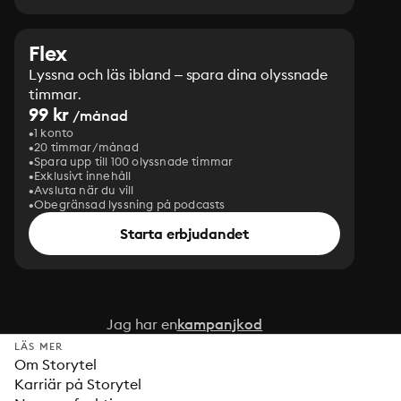
Flex
Lyssna och läs ibland – spara dina olyssnade
timmar.
99 kr
/månad
1 konto
20 timmar/månad
Spara upp till 100 olyssnade timmar
Exklusivt innehåll
Avsluta när du vill
Obegränsad lyssning på podcasts
Starta erbjudandet
Jag har en
kampanjkod
LÄS MER
Om Storytel
Karriär på Storytel