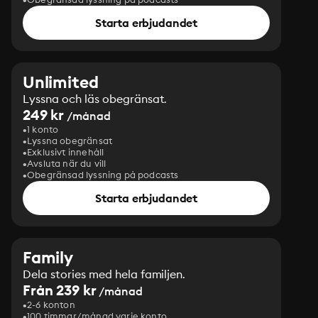
Starta erbjudandet
Unlimited
Lyssna och läs obegränsat.
249 kr
/månad
1 konto
Lyssna obegränsat
Exklusivt innehåll
Avsluta när du vill
Obegränsad lyssning på podcasts
Starta erbjudandet
Family
Dela stories med hela familjen.
Från 239 kr
/månad
2-6 konton
100 timmar/månad varje konto