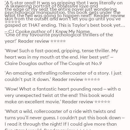
‘A 5-star read! It was so gripping that I was literally on 
‘A skewering portrait of obsessive love and 
the edge of my seat the entire novel just wondering 
psychological manipulation, this book gets under the 
what the hell was going to happen next!’ Reader review 
skin from the outset and won’t let you go until you’ve 
⭐⭐⭐⭐⭐
gasped at THAT ending. This is Taylor’s best book yet.’ 
– CJ Cooke author of I Know My Name
‘One of my favourite psychological thrillers of the 
year!’ Reader review ⭐⭐⭐⭐⭐
‘Wow! Such a fast-paced, gripping, tense thriller. My 
heart was in my mouth at the end. Her best yet!’ – 
Claire Douglas author of The Couple at No.9
‘An amazing, enthralling rollercoaster of a story. I just 
couldn’t put it down.’ Reader review ⭐⭐⭐⭐⭐
‘Wow! What a fantastic heart pounding read – with a 
very unexpected twist at the end! This book would 
make an excellent movie.’ Reader review ⭐⭐⭐⭐⭐
‘What a wild, rollercoaster of a ride with twists and 
turns you’ll never guess. I couldn't put this book down – 
I read it through the night! If I could give more than 