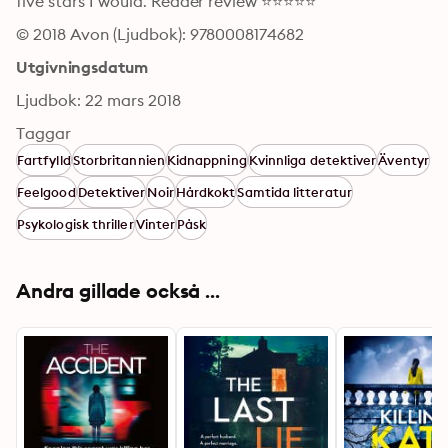
five stars I would. Reader review ⭐⭐⭐⭐⭐
© 2018 Avon (Ljudbok): 9780008174682
Utgivningsdatum
Ljudbok: 22 mars 2018
Taggar
Fartfylld
Storbritannien
Kidnappning
Kvinnliga detektiver
Äventyr
Feelgood
Detektiver
Noir
Hårdkokt
Samtida litteratur
Psykologisk thriller
Vinter
Påsk
Andra gillade också ...