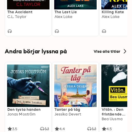
The Accident
The Last Lie
Killing Kate
C.L. Taylor
Alex Lake
Alex Lake
Andra börjar lyssna på
Visa alla titlar
Den tysta handen
Tanter på tåg
Vitön. : Den
Jonas Moström
Jessika Devert
fristående
fortsättningen 
Bea Uusma
Expeditionen
3.5
4.4
4.5