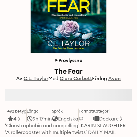
Provlyssna
The Fear
Av
C.L. Taylor
Med
Clare Corbett
Förlag
Avon
492 betyg
Längd
Språk
Format
Kategori
4
9h 17min
Engelska
Deckare
‘Claustrophobic and compelling’ KARIN SLAUGHTER

‘A rollercoaster with multiple twists’ DAILY MAIL
