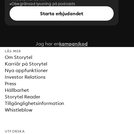
Obegränsad lyssning på podcasts
Starta erbjudandet
Jag har en
kampanjkod
LÄS MER
Om Storytel
Karriär på Storytel
Nya appfunktioner
Investor Relations
Press
Hållbarhet
Storytel Reader
Tillgänglighetsinformation
Whistleblow
UTFORSKA