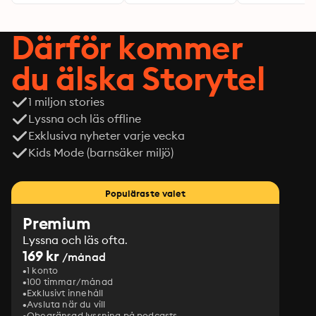
Därför kommer
du älska Storytel
1 miljon stories
Lyssna och läs offline
Exklusiva nyheter varje vecka
Kids Mode (barnsäker miljö)
Populäraste valet
Premium
Lyssna och läs ofta.
169 kr
/månad
1 konto
100 timmar/månad
Exklusivt innehåll
Avsluta när du vill
Obegränsad lyssning på podcasts