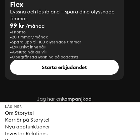
Flex
Lyssna och läs ibland – spara dina olyssnade
timmar.
99 kr
/månad
1 konto
20 timmar/månad
Spara upp till 100 olyssnade timmar
Exklusivt innehåll
Avsluta när du vill
Obegränsad lyssning på podcasts
Starta erbjudandet
Jag har en
kampanjkod
LÄS MER
Om Storytel
Karriär på Storytel
Nya appfunktioner
Investor Relations