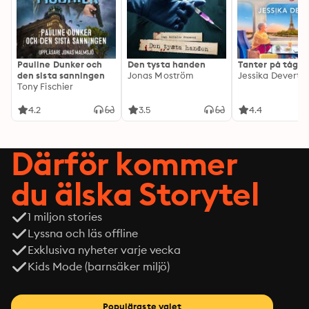
Pauline Dunker och
Den tysta handen
Tanter på tåg
den sista sanningen
Jonas Moström
Jessika Devert
Tony Fischier
4.2
3.5
4.4
Därför kommer
du älska Storytel
1 miljon stories
Lyssna och läs offline
Exklusiva nyheter varje vecka
Kids Mode (barnsäker miljö)
Populäraste valet