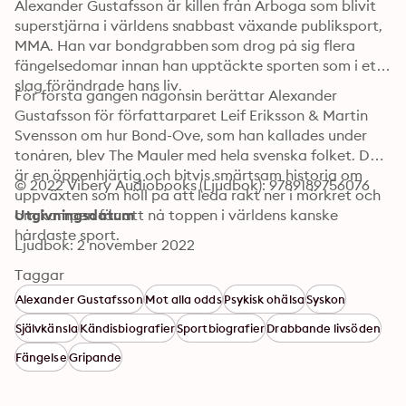
Alexander Gustafsson är killen från Arboga som blivit 
superstjärna i världens snabbast växande publiksport, 
MMA. Han var bondgrabben som drog på sig flera 
fängelsedomar innan han upptäckte sporten som i ett 
slag förändrade hans liv. 
För första gången någonsin berättar Alexander 
Gustafsson för författarparet Leif Eriksson & Martin 
Svensson om hur Bond-Ove, som han kallades under 
tonåren, blev The Mauler med hela svenska folket. Det 
är en öppenhjärtig och bitvis smärtsam historia om 
© 2022 Vibery Audiobooks (Ljudbok): 9789189756076
uppväxten som höll på att leda rakt ner i mörkret och 
om kampen för att nå toppen i världens kanske 
Utgivningsdatum
hårdaste sport.
Ljudbok: 2 november 2022
Taggar
Alexander Gustafsson
Mot alla odds
Psykisk ohälsa
Syskon
Självkänsla
Kändisbiografier
Sportbiografier
Drabbande livsöden
Fängelse
Gripande