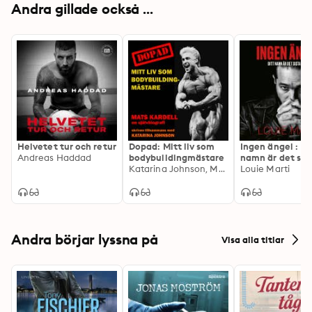
Andra gillade också ...
Helvetet tur och retur
Dopad: Mitt liv som
Ingen ängel : Di
Andreas Haddad
bodybuildingmästare
namn är det sis
Katarina Johnson, Mats Kardell
har
Louie Marti
Andra börjar lyssna på
Visa alla titlar