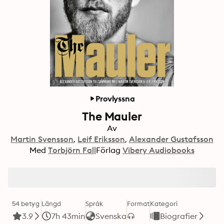
Provlyssna
The Mauler
Av
Martin Svensson
Leif Eriksson
Alexander Gustafsson
Med
Torbjörn Fall
Förlag
Vibery Audiobooks
54 betyg
Längd
Språk
Format
Kategori
3.9
7h 43min
Svenska
Biografier