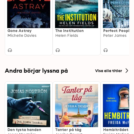
Gone Astray
The Institution
Perfect People
Michelle Davies
Helen Fields
Peter James
Andra börjar lyssna på
Visa alla titlar
Den tysta handen
Tanter på tåg
Hembiträdet