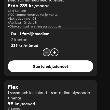
Dela stories med hela familjen.
Från 239 kr
/månad
2-6 konton
100 timmar/månad varje konto
Exklusivt innehåll
Avsluta när du vill
Obegränsad lyssning på podcasts
Du + 1 familjemedlem
2 konton
239 kr /månad
Starta erbjudandet
Flex
Lyssna och läs ibland – spara dina olyssnade
timmar.
99 kr
/månad
1 konto