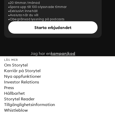
20 timmar/månad
Spara upp till 100 olyssnade timmar
Exklusivt innehåll
Avsluta när du vill
Obegränsad lyssning på podcasts
Starta erbjudandet
Jag har en
kampanjkod
LÄS MER
Om Storytel
Karriär på Storytel
Nya appfunktioner
Investor Relations
Press
Hållbarhet
Storytel Reader
Tillgänglighetsinformation
Whistleblow