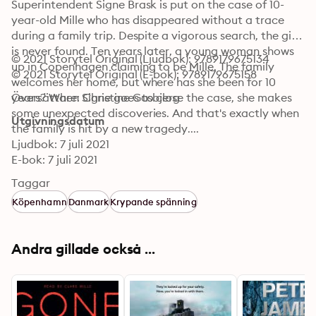
Superintendent Signe Brask is put on the case of 10-
year-old Mille who has disappeared without a trace 
during a family trip. Despite a vigorous search, the girl 
is never found. Ten years later, a young woman shows 
© 2021 Storytel Original (Ljudbok): 9789179675134
up in Copenhagen claiming to be Mille. The family 
© 2021 Storytel Original (E-bok): 9789179675158
welcomes her home, but where has she been for 10 
years? When Signe goes to close the case, she makes 
Översättare: Christine Gasbjerg
some unexpected discoveries. And that's exactly when 
Utgivningsdatum
the family is hit by a new tragedy....
Ljudbok: 7 juli 2021
E-bok: 7 juli 2021
Taggar
Köpenhamn
Danmark
Krypande spänning
Andra gillade också ...