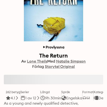
Provlyssna
The Return
Av
Lone Theils
Med
Natalie Simpson
Förlag
Storytel Original
262 betyg
Serier
Längd
Språk
Format
Kategori
4.1
1 av 12
9h 30min
Engelska
Dec
As a young and newly qualified detective, 