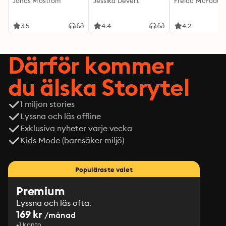
Jonas Moström
Jessika Devert
Freida McFadde
3.5
4.4
4.2
Därför kommer
du älska Storytel
1 miljon stories
Lyssna och läs offline
Exklusiva nyheter varje vecka
Kids Mode (barnsäker miljö)
Populäraste valet
Premium
Lyssna och läs ofta.
169 kr
/månad
1 konto