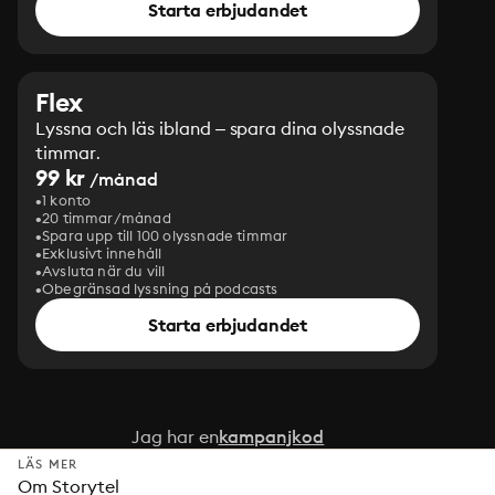
Starta erbjudandet
Flex
Lyssna och läs ibland – spara dina olyssnade
timmar.
99 kr
/månad
1 konto
20 timmar/månad
Spara upp till 100 olyssnade timmar
Exklusivt innehåll
Avsluta när du vill
Obegränsad lyssning på podcasts
Starta erbjudandet
Jag har en
kampanjkod
LÄS MER
Om Storytel