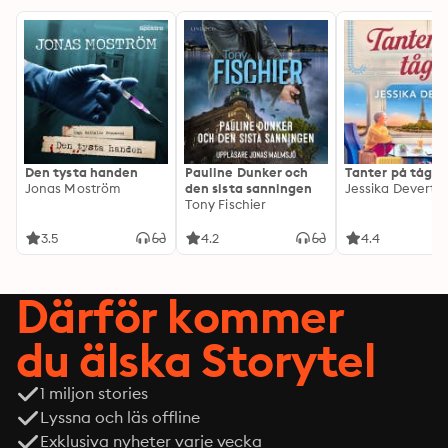
Den tysta handen
Pauline Dunker och
Tanter på tåg
Jonas Moström
den sista sanningen
Jessika Devert
Tony Fischier
3.5
4.2
4.4
Därför kommer
du älska Storytel
1 miljon stories
Lyssna och läs offline
Exklusiva nyheter varje vecka