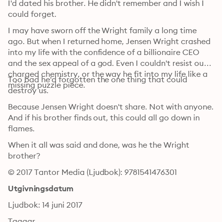
I'd dated his brother. He didn't remember and I wish I 
could forget.
I may have sworn off the Wright family a long time 
ago. But when I returned home, Jensen Wright crashed 
into my life with the confidence of a billionaire CEO 
and the sex appeal of a god. Even I couldn't resist our 
charged chemistry, or the way he fit into my life like a 
Too bad he'd forgotten the one thing that could 
missing puzzle piece.
destroy us.
Because Jensen Wright doesn't share. Not with anyone. 
And if his brother finds out, this could all go down in 
flames.
When it all was said and done, was he the Wright 
brother?
© 2017 Tantor Media (Ljudbok): 9781541476301
Utgivningsdatum
Ljudbok: 14 juni 2017
Taggar