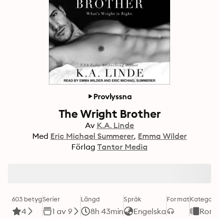
Provlyssna
The Wright Brother
Av
K.A. Linde
Med
Eric Michael Summerer
Emma Wilder
Förlag
Tantor Media
603 betyg
Serier
Längd
Språk
Format
Kategori
4
1 av 9
8h 43min
Engelska
Roma