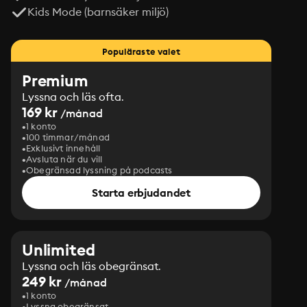
Kids Mode (barnsäker miljö)
Populäraste valet
Premium
Lyssna och läs ofta.
169 kr
/månad
1 konto
100 timmar/månad
Exklusivt innehåll
Avsluta när du vill
Obegränsad lyssning på podcasts
Starta erbjudandet
Unlimited
Lyssna och läs obegränsat.
249 kr
/månad
1 konto
Lyssna obegränsat