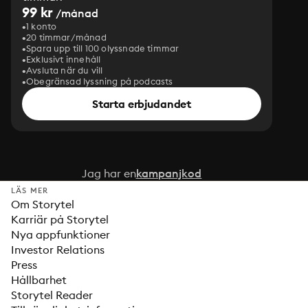
99 kr
/månad
1 konto
20 timmar/månad
Spara upp till 100 olyssnade timmar
Exklusivt innehåll
Avsluta när du vill
Obegränsad lyssning på podcasts
Starta erbjudandet
Jag har en
kampanjkod
LÄS MER
Om Storytel
Karriär på Storytel
Nya appfunktioner
Investor Relations
Press
Hållbarhet
Storytel Reader