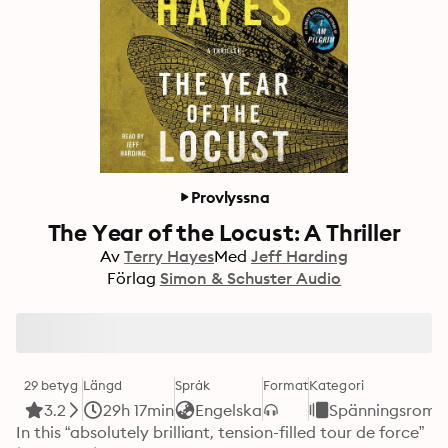
Provlyssna
The Year of the Locust: A Thriller
Av
Terry Hayes
Med
Jeff Harding
Förlag
Simon & Schuster Audio
29 betyg
Längd
Språk
Format
Kategori
3.2
29h 17min
Engelska
Spänningsroma
In this “absolutely brilliant, tension-filled tour de force” 