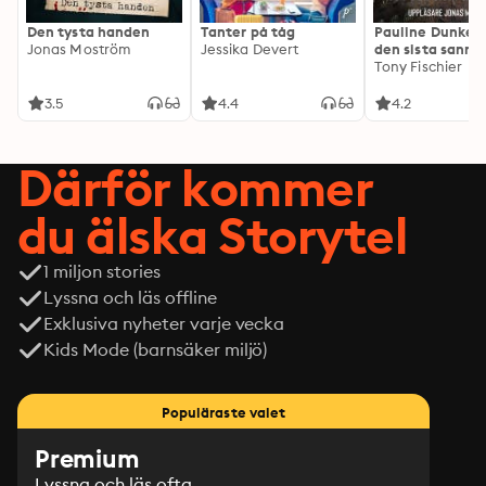
Den tysta handen
Tanter på tåg
Pauline Dunker 
Jonas Moström
Jessika Devert
den sista sanni
Tony Fischier
3.5
4.4
4.2
Därför kommer
du älska Storytel
1 miljon stories
Lyssna och läs offline
Exklusiva nyheter varje vecka
Kids Mode (barnsäker miljö)
Populäraste valet
Premium
Lyssna och läs ofta.