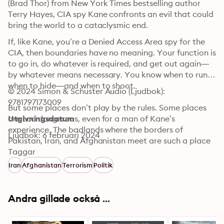
(Brad Thor) from New York Times bestselling author 
Terry Hayes, CIA spy Kane confronts an evil that could 
bring the world to a cataclysmic end.
If, like Kane, you’re a Denied Access Area spy for the 
CIA, then boundaries have no meaning. Your function is 
to go in, do whatever is required, and get out again—
by whatever means necessary. You know when to run, 
when to hide—and when to shoot.

© 2024 Simon & Schuster Audio (Ljudbok): 
9781797173009
But some places don’t play by the rules. Some places 
are too dangerous, even for a man of Kane’s 
Utgivningsdatum
experience. The badlands where the borders of 
Ljudbok: 6 februari 2024
Pakistan, Iran, and Afghanistan meet are such a place
—a place where violence is the only way to survive.

Taggar
Iran
Afghanistan
Terrorism
Politik
Kane travels there to exfiltrate a man with vital 
information for the safety of the West—but instead he 
meets an adversary who will take the world to the 
Andra gillade också ...
brink of extinction. A frightening, clever, vicious man 
with blood on his hands and vengeance in his heart.