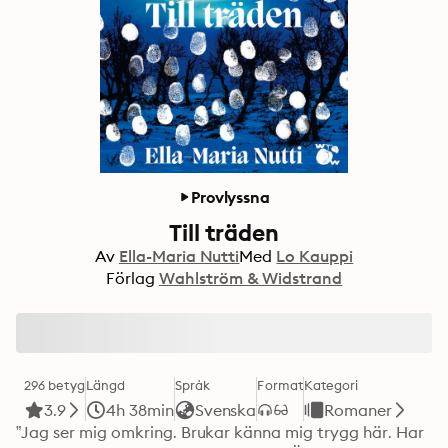
Provlyssna
Till träden
Av
Ella-Maria Nutti
Med
Lo Kauppi
Förlag
Wahlström & Widstrand
296 betyg
Längd
Språk
Format
Kategori
3.9
4h 38min
Svenska
Romaner
”Jag ser mig omkring. Brukar känna mig trygg här. Har 