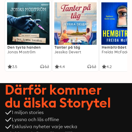
Den tysta handen
Tanter på tåg
Hembiträdet
Jonas Moström
Jessika Devert
Freida McFadde
3.5
4.4
4.2
Därför kommer
du älska Storytel
1 miljon stories
Lyssna och läs offline
Exklusiva nyheter varje vecka