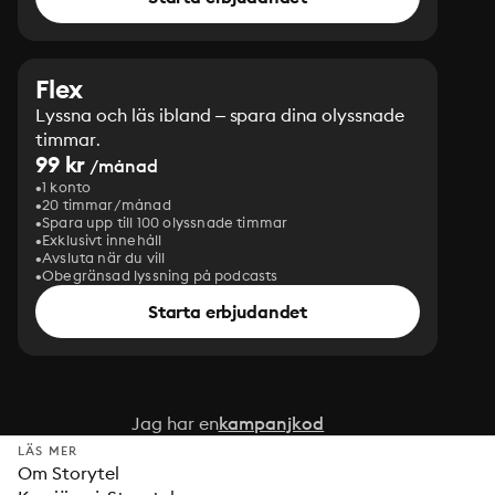
Flex
Lyssna och läs ibland – spara dina olyssnade
timmar.
99 kr
/månad
1 konto
20 timmar/månad
Spara upp till 100 olyssnade timmar
Exklusivt innehåll
Avsluta när du vill
Obegränsad lyssning på podcasts
Starta erbjudandet
Jag har en
kampanjkod
LÄS MER
Om Storytel