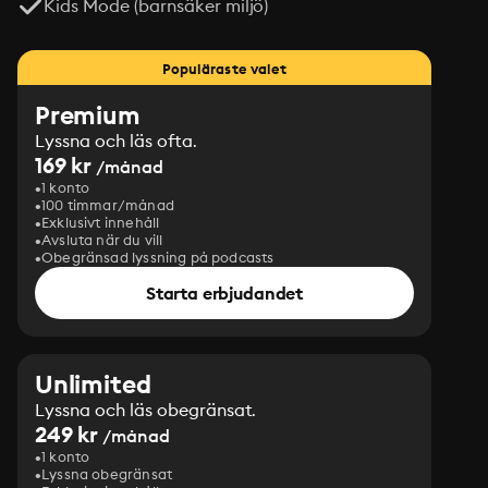
Kids Mode (barnsäker miljö)
Populäraste valet
Premium
Lyssna och läs ofta.
169 kr
/månad
1 konto
100 timmar/månad
Exklusivt innehåll
Avsluta när du vill
Obegränsad lyssning på podcasts
Starta erbjudandet
Unlimited
Lyssna och läs obegränsat.
249 kr
/månad
1 konto
Lyssna obegränsat