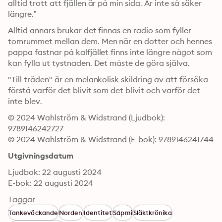
alltid trott att fjällen är på min sida. Är inte så säker 
längre.”
Alltid annars brukar det finnas en radio som fyller 
tomrummet mellan dem. Men när en dotter och hennes 
pappa fastnar på kalfjället finns inte längre något som 
kan fylla ut tystnaden. Det måste de göra själva.
"Till träden" är en melankolisk skildring av att försöka 
förstå varför det blivit som det blivit och varför det 
inte blev.
© 2024 Wahlström & Widstrand (Ljudbok): 
9789146242727
© 2024 Wahlström & Widstrand (E-bok): 9789146241744
Utgivningsdatum
Ljudbok: 22 augusti 2024
E-bok: 22 augusti 2024
Taggar
Tankeväckande
Norden
Identitet
Sápmi
Släktkrönika