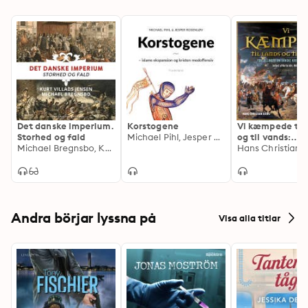
Det danske imperium.
Korstogene
Vi kæmpede til 
Storhed og fald
Michael Pihl, Jesper M. Rosenløv
og til vands:
Michael Bregnsbo, Kurt Villads Jensen
fortællinger om
danske krige i t
år
Andra börjar lyssna på
Visa alla titlar