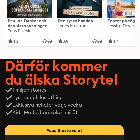
Pauline Dunker och
Den tysta handen
Tanter på tåg
den sista sanningen
Jonas Moström
Jessika Devert
Tony Fischier
4.2
3.5
4.4
Därför kommer
du älska Storytel
1 miljon stories
Lyssna och läs offline
Exklusiva nyheter varje vecka
Kids Mode (barnsäker miljö)
Populäraste valet