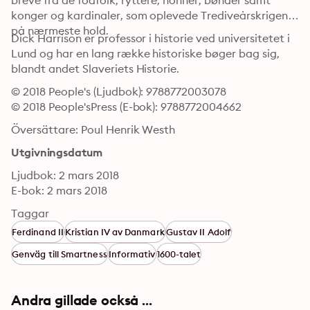
breve fra de fodfolk, ryttere, nonner, bønder samt 
konger og kardinaler, som oplevede Trediveårskrigen 
på nærmeste hold.
Dick Harrison er professor i historie ved universitetet i 
Lund og har en lang række historiske bøger bag sig, 
blandt andet Slaveriets Historie.
© 2018 People's (Ljudbok): 9788772003078
© 2018 People'sPress (E-bok): 9788772004662
Översättare: Poul Henrik Westh
Utgivningsdatum
Ljudbok: 2 mars 2018
E-bok: 2 mars 2018
Taggar
Ferdinand II
Kristian IV av Danmark
Gustav II Adolf
Genväg till Smartness
Informativ
1600-talet
Andra gillade också ...