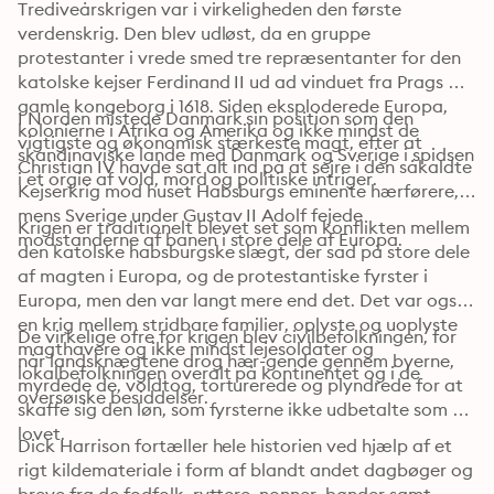
Trediveårskrigen var i virkeligheden den første 
verdenskrig. Den blev udløst, da en gruppe 
protestanter i vrede smed tre repræsentanter for den 
katolske kejser Ferdinand II ud ad vinduet fra Prags 
gamle kongeborg i 1618. Siden eksploderede Europa, 
I Norden mistede Danmark sin position som den 
kolonierne i Afrika og Amerika og ikke mindst de 
vigtigste og økonomisk stærkeste magt, efter at 
skandinaviske lande med Danmark og Sverige i spidsen 
Christian IV havde sat alt ind på at sejre i den såkaldte 
i et orgie af vold, mord og politiske intriger.
Kejserkrig mod huset Habsburgs eminente hærførere, 
mens Sverige under Gustav II Adolf fejede 
Krigen er traditionelt blevet set som konflikten mellem 
modstanderne af banen i store dele af Europa.
den katolske habsburgske slægt, der sad på store dele 
af magten i Europa, og de protestantiske fyrster i 
Europa, men den var langt mere end det. Det var også 
en krig mellem stridbare familier, oplyste og uoplyste 
De virkelige ofre for krigen blev civilbefolkningen, for 
magthavere og ikke mindst lejesoldater og 
når landsknægtene drog hær-gende gennem byerne, 
lokalbefolkningen overalt på kontinentet og i de 
myrdede de, voldtog, torturerede og plyndrede for at 
oversøiske besiddelser. 
skaffe sig den løn, som fyrsterne ikke udbetalte som 
lovet.
Dick Harrison fortæller hele historien ved hjælp af et 
rigt kildemateriale i form af blandt andet dagbøger og 