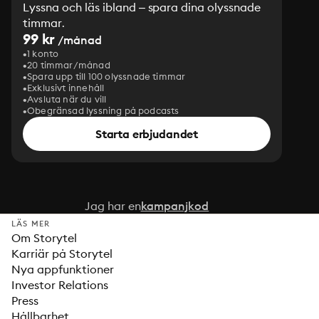
Lyssna och läs ibland – spara dina olyssnade
timmar.
99 kr
/månad
1 konto
20 timmar/månad
Spara upp till 100 olyssnade timmar
Exklusivt innehåll
Avsluta när du vill
Obegränsad lyssning på podcasts
Starta erbjudandet
Jag har en
kampanjkod
LÄS MER
Om Storytel
Karriär på Storytel
Nya appfunktioner
Investor Relations
Press
Hållbarhet