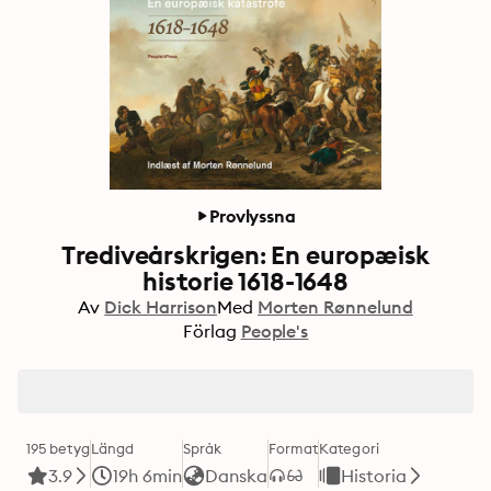
Provlyssna
Trediveårskrigen: En europæisk
historie 1618-1648
Av
Dick Harrison
Med
Morten Rønnelund
Förlag
People's
195 betyg
Längd
Språk
Format
Kategori
3.9
19h 6min
Danska
Historia