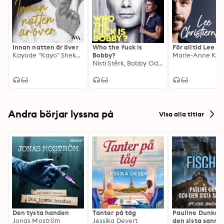
Innan natten är över
Who the fuck is
För alltid Lee
Kayode "Kayo" Shekoni
Bobby?
Nisti Stêrk, Bobby Oduncu
Andra börjar lyssna på
Visa alla titlar
Den tysta handen
Tanter på tåg
Pauline Dunker 
Jonas Moström
Jessika Devert
den sista sanni