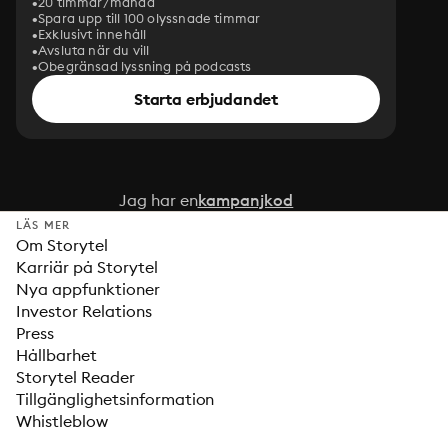
20 timmar/månad
Spara upp till 100 olyssnade timmar
Exklusivt innehåll
Avsluta när du vill
Obegränsad lyssning på podcasts
Starta erbjudandet
Jag har en
kampanjkod
LÄS MER
Om Storytel
Karriär på Storytel
Nya appfunktioner
Investor Relations
Press
Hållbarhet
Storytel Reader
Tillgänglighetsinformation
Whistleblow