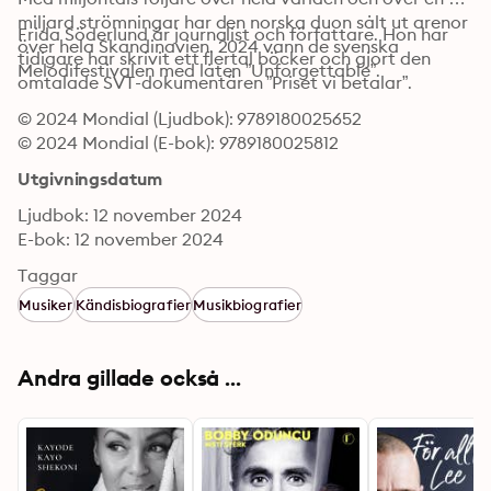
miljard strömningar har den norska duon sålt ut arenor 
Frida Söderlund är journalist och författare. Hon har 
över hela Skandinavien. 2024 vann de svenska 
tidigare har skrivit ett flertal böcker och gjort den 
Melodifestivalen med låten ”Unforgettable”.
omtalade SVT-dokumentären ”Priset vi betalar”.
© 2024 Mondial (Ljudbok): 9789180025652
© 2024 Mondial (E-bok): 9789180025812
Utgivningsdatum
Ljudbok: 12 november 2024
E-bok: 12 november 2024
Taggar
Musiker
Kändisbiografier
Musikbiografier
Andra gillade också ...