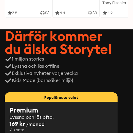
Tony Fischier
3.5
4.4
4.2
Därför kommer
du älska Storytel
1 miljon stories
Lyssna och läs offline
Exklusiva nyheter varje vecka
Kids Mode (barnsäker miljö)
Populäraste valet
Premium
Lyssna och läs ofta.
169 kr
/månad
1 konto