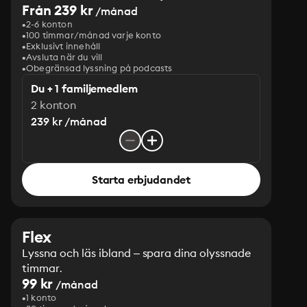
Från 239 kr
/månad
2-6 konton
100 timmar/månad varje konto
Exklusivt innehåll
Avsluta när du vill
Obegränsad lyssning på podcasts
Du + 1 familjemedlem
2 konton
239 kr /månad
Starta erbjudandet
Flex
Lyssna och läs ibland – spara dina olyssnade
timmar.
99 kr
/månad
1 konto