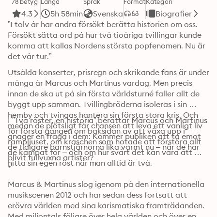
78 betyg
Längd
Språk
Format
Kategori
4.3
5h 58min
Svenska
Biografier
”I tolv år har andra försökt berätta historien om oss. 
Försökt sätta ord på hur två tioåriga tvillingar kunde 
komma att kallas Nordens största popfenomen. Nu är 
det vår tur.”
Utsålda konserter, prisregn och skrikande fans är under 
många år Marcus och Martinus vardag. Men precis 
innan de ska ut på sin första världsturné faller allt de 
byggt upp samman. Tvillingbröderna isoleras i sin 
hemby och tvingas hantera sin första stora kris. Och 
I ”Två röster, en historia” berättar Marcus och Martinus 
medan de plötsligt får chansen att leva ett vanligt liv 
för första gången om baksidan av att växa upp i 
gnager en fråga i dem: Kommer publiken att ta emot 
rampljuset, om kraschen som hotade att förstöra allt 
de tidigare barnstjärnorna lika varmt nu – när de har 
de kämpat för – och om hur svårt det kan vara att 
blivit fullvuxna artister?
hitta sin egen röst när man alltid är två.
*
Marcus & Martinus slog igenom på den internationella 
musikscenen 2012 och har sedan dess fortsatt att 
erövra världen med sina karismatiska framträdanden. 
Med miljontals följare över hela världen och över en 