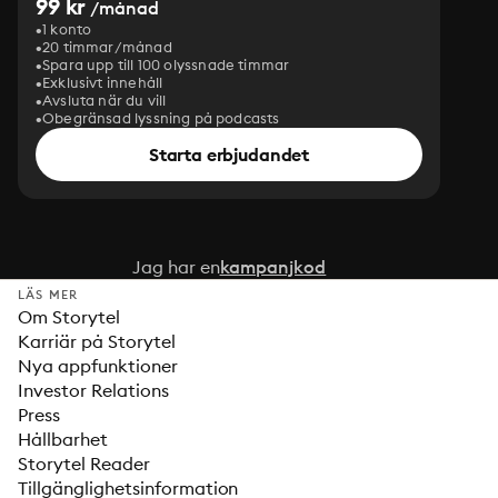
99 kr
/månad
1 konto
20 timmar/månad
Spara upp till 100 olyssnade timmar
Exklusivt innehåll
Avsluta när du vill
Obegränsad lyssning på podcasts
Starta erbjudandet
Jag har en
kampanjkod
LÄS MER
Om Storytel
Karriär på Storytel
Nya appfunktioner
Investor Relations
Press
Hållbarhet
Storytel Reader
Tillgänglighetsinformation