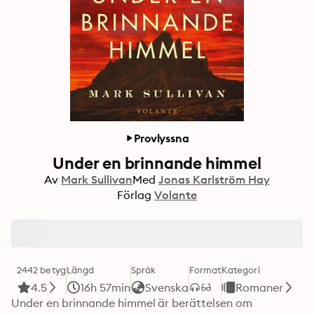
Provlyssna
Under en brinnande himmel
Av
Mark Sullivan
Med
Jonas Karlström Hay
Förlag
Volante
2442 betyg
Längd
Språk
Format
Kategori
4.5
16h 57min
Svenska
Romaner
Under en brinnande himmel är berättelsen om 