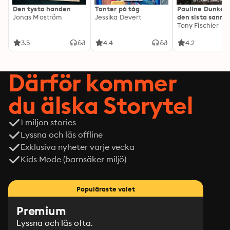
Den tysta handen
Tanter på tåg
Pauline Dunker 
Jonas Moström
Jessika Devert
den sista sanni
Tony Fischier
3.5
4.4
4.2
Därför kommer
du älska Storytel
1 miljon stories
Lyssna och läs offline
Exklusiva nyheter varje vecka
Kids Mode (barnsäker miljö)
Populäraste valet
Premium
Lyssna och läs ofta.