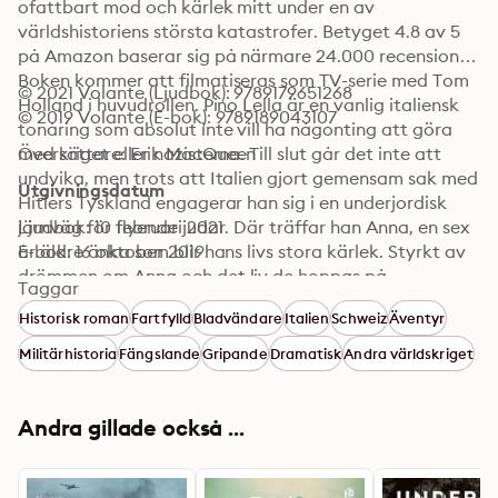
ofattbart mod och kärlek mitt under en av 
världshistoriens största katastrofer. Betyget 4.8 av 5 
på Amazon baserar sig på närmare 24.000 recensioner. 
Boken kommer att filmatiseras som TV-serie med Tom 
© 2021 Volante (Ljudbok): 9789179651268
Holland i huvudrollen. Pino Lella är en vanlig italiensk 
© 2019 Volante (E-bok): 9789189043107
tonåring som absolut inte vill ha någonting att göra 
med kriget eller nazisterna. Till slut går det inte att 
Översättare: Erik MacQueen
undvika, men trots att Italien gjort gemensam sak med 
Utgivningsdatum
Hitlers Tyskland engagerar han sig i en underjordisk 
järnväg för flyende judar. Där träffar han Anna, en sex 
Ljudbok: 10 februari 2021
år äldre änka som blir hans livs stora kärlek. Styrkt av 
E-bok: 16 oktober 2019
drömmen om Anna och det liv de hoppas på 
Taggar
tillsammans tar sig Pino Lella an ett fullkomligt 
Historisk roman
Fartfylld
Bladvändare
Italien
Schweiz
Äventyr
livsfarligt uppdrag...
Militärhistoria
Fängslande
Gripande
Dramatisk
Andra världskriget
Andra gillade också ...