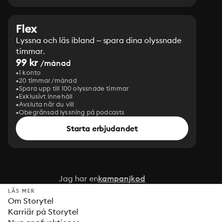
Flex
Lyssna och läs ibland – spara dina olyssnade
timmar.
99 kr
/månad
1 konto
20 timmar/månad
Spara upp till 100 olyssnade timmar
Exklusivt innehåll
Avsluta när du vill
Obegränsad lyssning på podcasts
Starta erbjudandet
Jag har en
kampanjkod
LÄS MER
Om Storytel
Karriär på Storytel