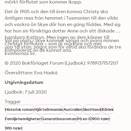
mörkt förflutet som kommer ikapp.
Det är 1905 och den till åren komna Christy ska 
äntligen resa från hemmet i Tasmanien till den vilda 
och vackra ön Skye där hon en gång föddes. Med sig 
har hon sin försiktiga dotter Anne och sitt älskade 
barnbarn Kathryn. Men ingen av dem känner till 
Väl på plats i Skye kommer såriga och svåra minnen 
Christys förflutna – som är mörkare och mer 
upp till ytan, något som för alltid ska förändra de tre 
komplicerat än de kunnat ana.
kvinnornas liv.
© 2020 Bokförlaget Forum (Ljudbok): 9789137157207
Översättare: Eva Haskå
Utgivningsdatum
Ljudbok: 7 juli 2020
Taggar
Historisk roman
Hjärtvärmande
Australien
Skottland
Kärlek
Familjehemligheter
Generationsroman
På en ö
1900-talet
1910-talet