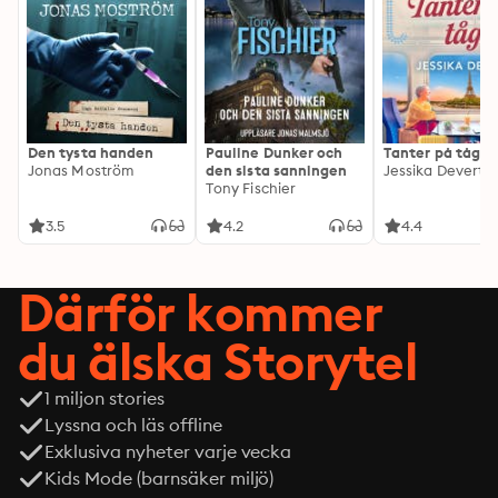
Den tysta handen
Pauline Dunker och
Tanter på tåg
Jonas Moström
den sista sanningen
Jessika Devert
Tony Fischier
3.5
4.2
4.4
Därför kommer
du älska Storytel
1 miljon stories
Lyssna och läs offline
Exklusiva nyheter varje vecka
Kids Mode (barnsäker miljö)