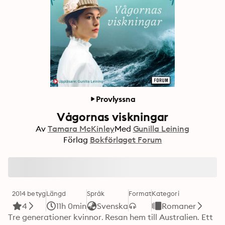
Provlyssna
Vågornas viskningar
Av
Tamara McKinley
Med
Gunilla Leining
Förlag
Bokförlaget Forum
2014 betyg
Längd
Språk
Format
Kategori
4
11h 0min
Svenska
Romaner
Tre generationer kvinnor. Resan hem till Australien. Ett 