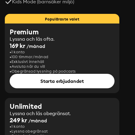
Kids Mode (barnsäker miljö)
Populäraste valet
Premium
Lyssna och läs ofta.
169 kr
/månad
1 konto
100 timmar/månad
Exklusivt innehåll
Avsluta när du vill
Obegränsad lyssning på podcasts
Starta erbjudandet
Unlimited
Lyssna och läs obegränsat.
249 kr
/månad
1 konto
Lyssna obegränsat