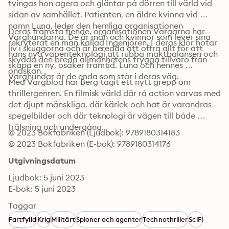
tvingas hon agera och gläntar på dörren till värld vid 
sidan av samhället. Patienten, en äldre kvinna vid 
namn Luna, leder den hemliga organisationen 
Deras främsta fiende, organisationen Vargarna har 
Varghundarna. De är män och kvinnor som lever sina 
rekryterat en man kallad Ingenjören. I deras klor hotar 
liv i skuggorna och är beredda att offra allt för att 
hans nya vapenteknologi att rubba maktbalansen och 
skydda den breda allmänhetens trygga tillvaro från 
skapa en ny, osäker framtid. Luna och hennes 
ondskan. 
Varghundar är de enda som står i deras väg. 
Med Vargblod har Berg tagit ett nytt grepp om 
thrillergenren. En filmisk värld där rå action varvas med 
det djupt mänskliga, där kärlek och hat är varandras 
spegelbilder och där teknologi är vägen till både 
frälsning och undergång.
© 2023 Bokfabriken (Ljudbok): 9789180314183
© 2023 Bokfabriken (E-bok): 9789180314176
Utgivningsdatum
Ljudbok: 5 juni 2023
E-bok: 5 juni 2023
Taggar
Fartfylld
Krig
Militärt
Spioner och agenter
Technothriller
SciFi