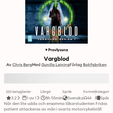
Provlyssna
Vargblod
Av
Chris Berg
Med
Gunilla Leining
Förlag
Bokfabriken
220 betyg
Serier
Längd
Språk
Format
Kategori
3.2
1 av 1
8h 55min
Svenska
Spänn
När den lite udda och ensamma läkarstudenten Fridas 
patient attackeras av män i svarta motorcykelställ 