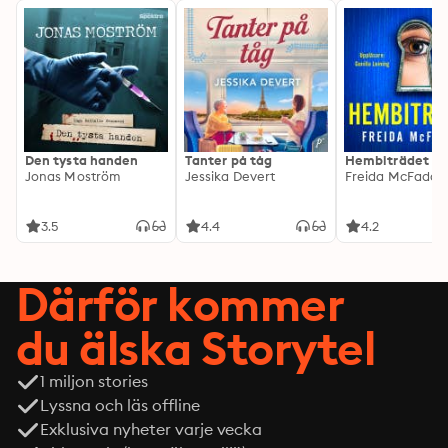
Den tysta handen
Tanter på tåg
Hembiträdet
Jonas Moström
Jessika Devert
Freida McFadde
3.5
4.4
4.2
Därför kommer
du älska Storytel
1 miljon stories
Lyssna och läs offline
Exklusiva nyheter varje vecka