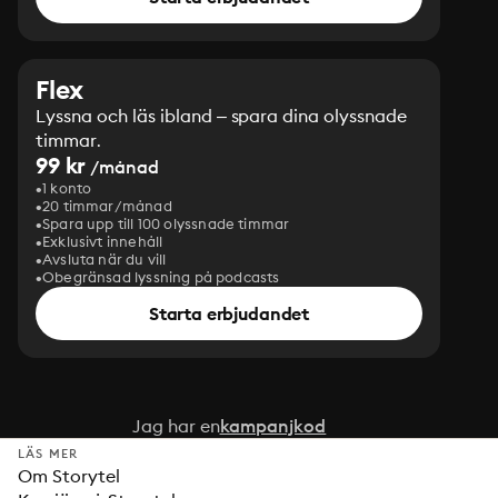
Flex
Lyssna och läs ibland – spara dina olyssnade
timmar.
99 kr
/månad
1 konto
20 timmar/månad
Spara upp till 100 olyssnade timmar
Exklusivt innehåll
Avsluta när du vill
Obegränsad lyssning på podcasts
Starta erbjudandet
Jag har en
kampanjkod
LÄS MER
Om Storytel