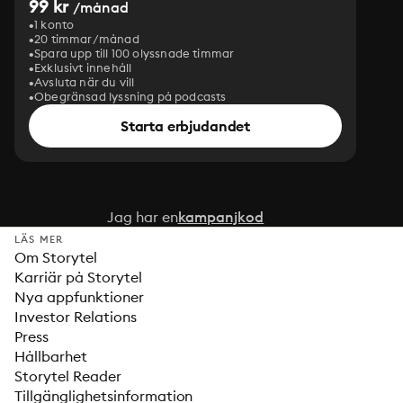
99 kr
/månad
1 konto
20 timmar/månad
Spara upp till 100 olyssnade timmar
Exklusivt innehåll
Avsluta när du vill
Obegränsad lyssning på podcasts
Starta erbjudandet
Jag har en
kampanjkod
LÄS MER
Om Storytel
Karriär på Storytel
Nya appfunktioner
Investor Relations
Press
Hållbarhet
Storytel Reader
Tillgänglighetsinformation