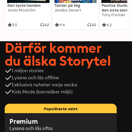
Den tysta handen
Tanter på tåg
Pauline Dunker 
Jonas Moström
Jessika Devert
den sista sanni
Tony Fischier
3.5
4.4
4.2
Därför kommer
du älska Storytel
1 miljon stories
Lyssna och läs offline
Exklusiva nyheter varje vecka
Kids Mode (barnsäker miljö)
Populäraste valet
Premium
Lyssna och läs ofta.