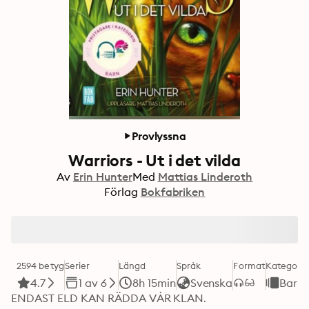
Provlyssna
Warriors - Ut i det vilda
Av
Erin Hunter
Med
Mattias Linderoth
Förlag
Bokfabriken
2594 betyg
Serier
Längd
Språk
Format
Kategori
4.7
1 av 6
8h 15min
Svenska
Barn
ENDAST ELD KAN RÄDDA VÅR KLAN. 