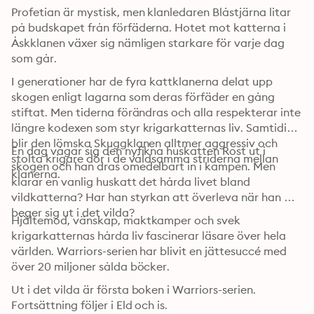
Profetian är mystisk, men klanledaren Blåstjärna litar 
på budskapet från förfäderna. Hotet mot katterna i 
Åskklanen växer sig nämligen starkare för varje dag 
som går. 
I generationer har de fyra kattklanerna delat upp 
skogen enligt lagarna som deras förfäder en gång 
stiftat. Men tiderna förändras och alla respekterar inte 
längre kodexen som styr krigarkatternas liv. Samtidigt 
blir den lömska Skuggklanen alltmer aggressiv och 
En dag vågar sig den nyfikna huskatten Rost ut i 
stolta krigare dör i de våldsamma striderna mellan 
skogen och han dras omedelbart in i kampen. Men 
klanerna. 
klarar en vanlig huskatt det hårda livet bland 
vildkatterna? Har han styrkan att överleva när han 
beger sig ut i det vilda? 
Hjältemod, vänskap, maktkamper och svek 
krigarkatternas hårda liv fascinerar läsare över hela 
världen. Warriors-serien har blivit en jättesuccé med 
över 20 miljoner sålda böcker. 
Ut i det vilda är första boken i Warriors-serien. 
Fortsättning följer i Eld och is.