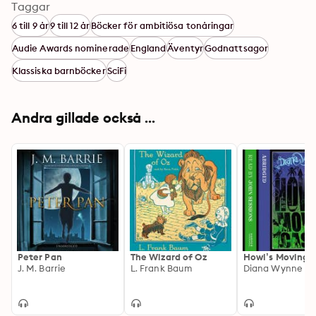
Taggar
6 till 9 år
9 till 12 år
Böcker för ambitiösa tonåringar
Audie Awards nominerade
England
Äventyr
Godnattsagor
Klassiska barnböcker
SciFi
Andra gillade också ...
Peter Pan
The Wizard of Oz
Howl’s Moving 
J. M. Barrie
L. Frank Baum
Diana Wynne Jo