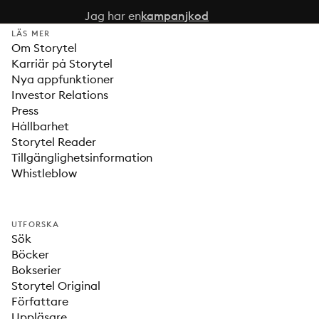
Jag har en
kampanjkod
LÄS MER
Om Storytel
Karriär på Storytel
Nya appfunktioner
Investor Relations
Press
Hållbarhet
Storytel Reader
Tillgänglighetsinformation
Whistleblow
UTFORSKA
Sök
Böcker
Bokserier
Storytel Original
Författare
Uppläsare