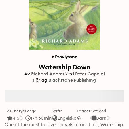
Provlyssna
Watership Down
Av
Richard Adams
Med
Peter Capaldi
Förlag
Blackstone Publishing
245 betyg
Längd
Språk
Format
Kategori
4.5
17h 30min
Engelska
Barn
One of the most beloved novels of our time, Watership 