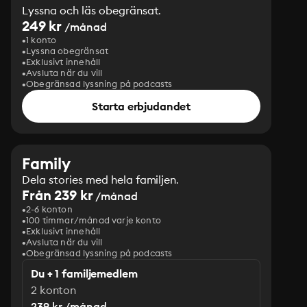
Lyssna och läs obegränsat.
249 kr
/månad
1 konto
Lyssna obegränsat
Exklusivt innehåll
Avsluta när du vill
Obegränsad lyssning på podcasts
Starta erbjudandet
Family
Dela stories med hela familjen.
Från 239 kr
/månad
2-6 konton
100 timmar/månad varje konto
Exklusivt innehåll
Avsluta när du vill
Obegränsad lyssning på podcasts
Du + 1 familjemedlem
2 konton
239 kr /månad