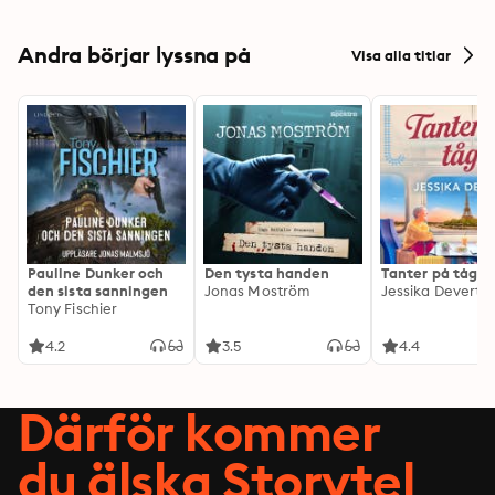
Andra börjar lyssna på
Visa alla titlar
Pauline Dunker och
Den tysta handen
Tanter på tåg
den sista sanningen
Jonas Moström
Jessika Devert
Tony Fischier
4.2
3.5
4.4
Därför kommer
du älska Storytel