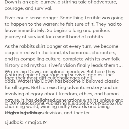
Down is an epic journey, a stirring tale of adventure, 
courage, and survival.
Fiver could sense danger. Something terrible was going 
to happen to the warren; he felt sure of it. They had to 
leave immediately. So begins a long and perilous 
journey of survival for a small band of rabbits.
As the rabbits skirt danger at every turn, we become 
acquainted with the band, its humorous characters, 
and its compelling culture, complete with its own folk 
history and mythos. Fiver’s vision finally leads them to 
Watership Down, an upland meadow. But here they 
A stirring epic of courage and survival against the 
face their most difficult challenges of all.
odds, Watership Down has become a beloved classic 
for all ages. Both an exciting adventure story and an 
involving allegory about freedom, ethics, and human 
nature, it has delighted generations with its unique and 
© 2019 Blackstone Publishing (Ljudbok): 9781982562700
charming world, winning many awards and being 
adapted to film, television, and theater.
Utgivningsdatum
Ljudbok: 7 maj 2019