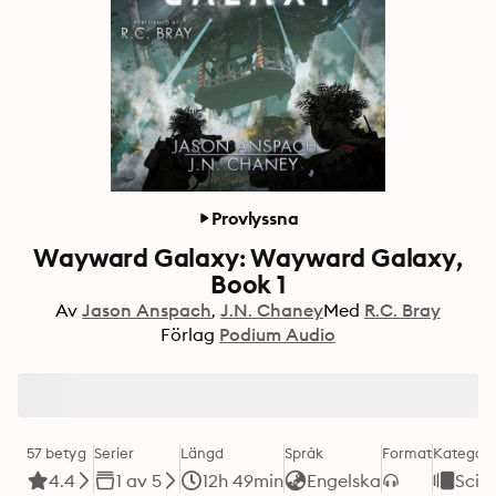
Provlyssna
Wayward Galaxy: Wayward Galaxy,
Book 1
Av
Jason Anspach
J.N. Chaney
Med
R.C. Bray
Förlag
Podium Audio
57 betyg
Serier
Längd
Språk
Format
Kategori
4.4
1 av 5
12h 49min
Engelska
Scien