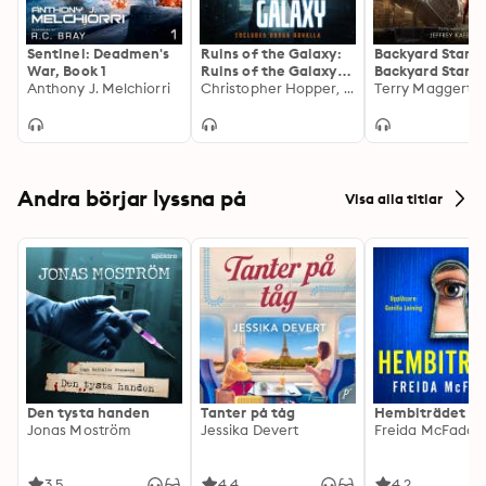
soldiers, a brilliant scientist, and gritty combat written 
by Jason Anspach (Associated Press best seller and 
cocreator of Galaxy's Edge) and J.N. Chaney (USA 
Sentinel: Deadmen's
Ruins of the Galaxy:
Backyard Starsh
Today best seller and author of the Renegade series).
War, Book 1
Ruins of the Galaxy,
Backyard Starsh
Anthony J. Melchiorri
Book 1
Christopher Hopper, J.N. Chaney
Book 1
Andra börjar lyssna på
Visa alla titlar
Den tysta handen
Tanter på tåg
Hembiträdet
Jonas Moström
Jessika Devert
Freida McFadde
3.5
4.4
4.2