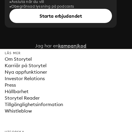
Avsluta när du vill
Obegränsad lyssning på podcasts
Starta erbjudandet
Jag har en
kampanjkod
LÄS MER
Om Storytel
Karriär på Storytel
Nya appfunktioner
Investor Relations
Press
Hållbarhet
Storytel Reader
Tillgänglighetsinformation
Whistleblow