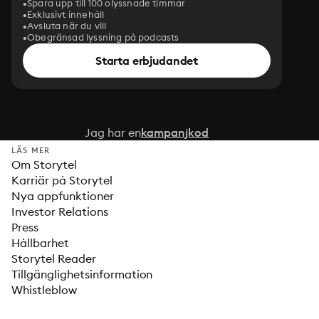
Spara upp till 100 olyssnade timmar
Exklusivt innehåll
Avsluta när du vill
Obegränsad lyssning på podcasts
Starta erbjudandet
Jag har en
kampanjkod
LÄS MER
Om Storytel
Karriär på Storytel
Nya appfunktioner
Investor Relations
Press
Hållbarhet
Storytel Reader
Tillgänglighetsinformation
Whistleblow