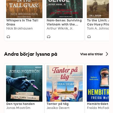
Whispers In The Tall
Nam-Sense: Surviving
To the Limit: An
Grass
Vietnam with the
Cav Huey Pilot 
Nick Brokhausen
101st Airborne
Arthur Wiknik, Jr.
Vietnam
Tom A. Johnson
Andra börjar lyssna på
Visa alla titlar
Den tysta handen
Tanter på tåg
Hembiträdet
Jonas Moström
Jessika Devert
Freida McFadde