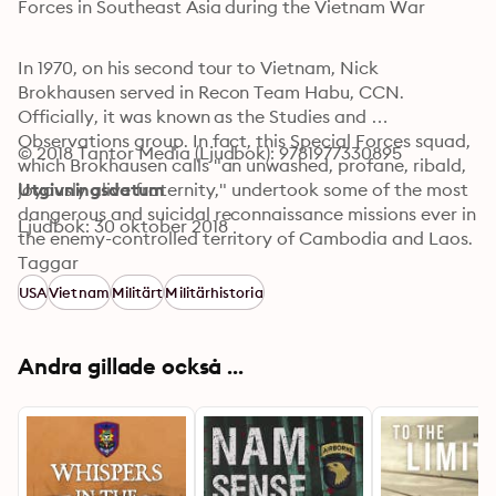
Forces in Southeast Asia during the Vietnam War
In 1970, on his second tour to Vietnam, Nick 
Brokhausen served in Recon Team Habu, CCN. 
Officially, it was known as the Studies and 
Observations group. In fact, this Special Forces squad, 
© 2018 Tantor Media (Ljudbok): 9781977330895
which Brokhausen calls "an unwashed, profane, ribald, 
joyously alive fraternity," undertook some of the most 
Utgivningsdatum
dangerous and suicidal reconnaissance missions ever in 
Ljudbok: 30 oktober 2018
the enemy-controlled territory of Cambodia and Laos. 
But they didn't infiltrate the jungles alone. They fought 
Taggar
alongside the Montagnards—oppressed minorities 
USA
Vietnam
Militärt
Militärhistoria
from the mountain highlands, trained by the US 
military in guerilla tactics, armed, accustomed to the 
wild, and fully engaged in a war against the North 
Andra gillade också ...
Vietnamese. Together this small unit formed the 
backbone of ground reconnaissance in the Republic of 
Vietnam, racking up medals for valor—but at a terrible 
cost.