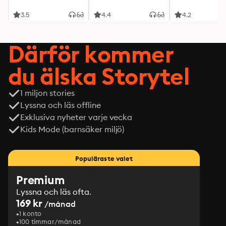
3.5
4.4
4.2
Därför kommer
du älska Storytel
1 miljon stories
Lyssna och läs offline
Exklusiva nyheter varje vecka
Kids Mode (barnsäker miljö)
Populäraste valet
Premium
Lyssna och läs ofta.
169 kr
/månad
1 konto
100 timmar/månad