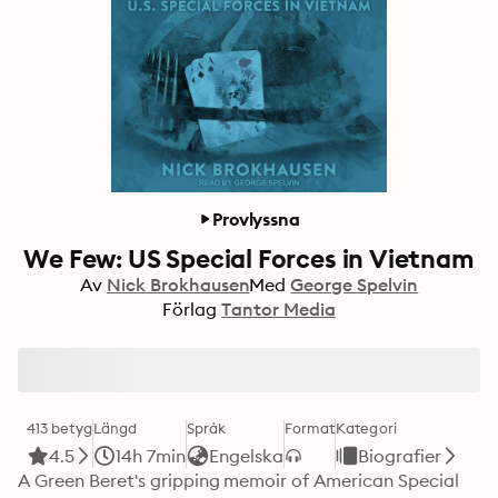
Provlyssna
We Few: US Special Forces in Vietnam
Av
Nick Brokhausen
Med
George Spelvin
Förlag
Tantor Media
413 betyg
Längd
Språk
Format
Kategori
4.5
14h 7min
Engelska
Biografier
A Green Beret's gripping memoir of American Special 