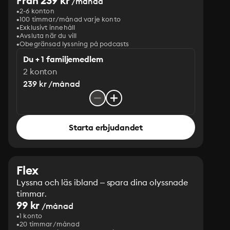
Från 239 kr
/månad
2-6 konton
100 timmar/månad varje konto
Exklusivt innehåll
Avsluta när du vill
Obegränsad lyssning på podcasts
Du + 1 familjemedlem
2 konton
239 kr /månad
Starta erbjudandet
Flex
Lyssna och läs ibland – spara dina olyssnade
timmar.
99 kr
/månad
1 konto
20 timmar/månad