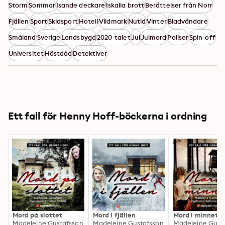
Storm
Sommar
Isande deckare
Iskalla brott
Berättelser från Norr
Fjällen
Sport
Skidsport
Hotell
Vildmark
Nutid
Vinter
Bladvändare
Småland
Sverige
Landsbygd
2020-talet
Jul
Julmord
Poliser
Spin-off
Universitet
Höstdåd
Detektiver
Ett fall för Henny Hoff-böckerna i ordning
Mord på slottet
Mord i fjällen
Mord i minnet
Madeleine Gustafsson
Madeleine Gustafsson
Madeleine Gust