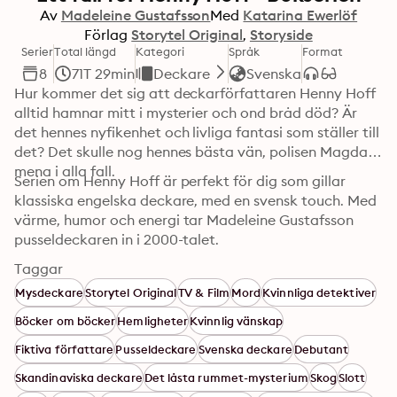
Av
Madeleine Gustafsson
Med
Katarina Ewerlöf
Förlag
Storytel Original
Storyside
Serier
Total längd
Kategori
Språk
Format
8
71T 29min
Deckare
Svenska
Hur kommer det sig att deckarförfattaren Henny Hoff 
alltid hamnar mitt i mysterier och ond bråd död? Är 
det hennes nyfikenhet och livliga fantasi som ställer till 
det? Det skulle nog hennes bästa vän, polisen Magda, 
mena i alla fall. 
Serien om Henny Hoff är perfekt för dig som gillar 
klassiska engelska deckare, med en svensk touch. Med 
värme, humor och energi tar Madeleine Gustafsson 
pusseldeckaren in i 2000-talet.
Taggar
Mysdeckare
Storytel Original
TV & Film
Mord
Kvinnliga detektiver
Böcker om böcker
Hemligheter
Kvinnlig vänskap
Fiktiva författare
Pusseldeckare
Svenska deckare
Debutant
Skandinaviska deckare
Det låsta rummet-mysterium
Skog
Slott