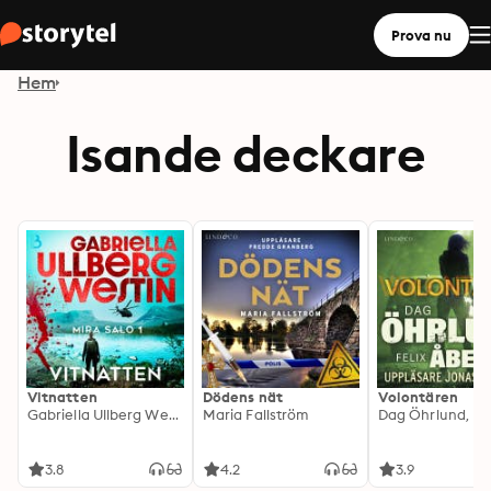
Prova nu
Hem
Isande deckare
Vitnatten
Dödens nät
Volontären
Gabriella Ullberg Westin
Maria Fallström
3.8
4.2
3.9