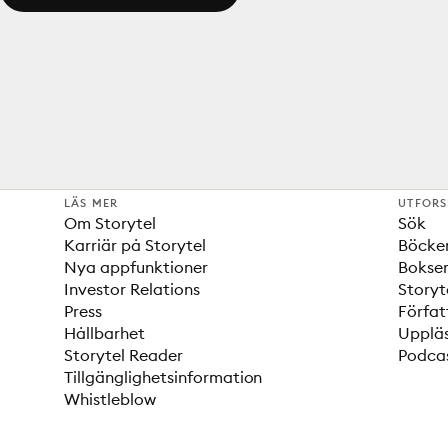
LÄS MER
UTFOR
Om Storytel
Sök
Karriär på Storytel
Böcke
Nya appfunktioner
Bokser
Investor Relations
Storyt
Press
Förfat
Hållbarhet
Upplä
Storytel Reader
Podca
Tillgänglighetsinformation
Whistleblow