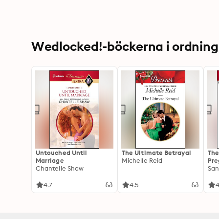
Wedlocked!-böckerna i ordning
Untouched Until
The Ultimate Betrayal
The
Marriage
Michelle Reid
Pre
Chantelle Shaw
San
4.7
4.5
4