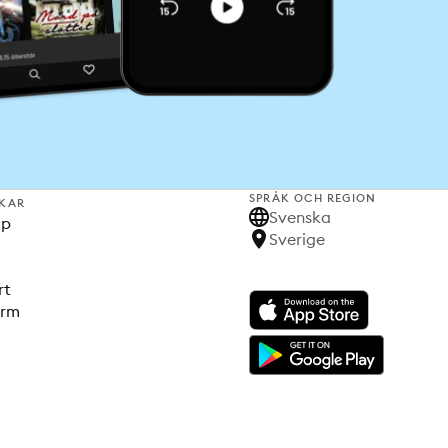
SPRÅK OCH REGION
KAR
Svenska
lp
Sverige
rt
orm