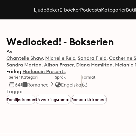
Ljudböcker
E-böcker
Podcasts
Kategorier
Buti
Wedlocked! - Bokserien
Av
Chantelle Shaw
Michelle Reid
Sandra Field
Catherine 
Sandra Marton
Alison Fraser
Diana Hamilton
Melanie 
Förlag
Harlequin Presents
Serier
Kategori
Språk
Format
64
Romance
Engelska
Taggar
Familjedraman
Utvecklingsroman
Romantisk komedi