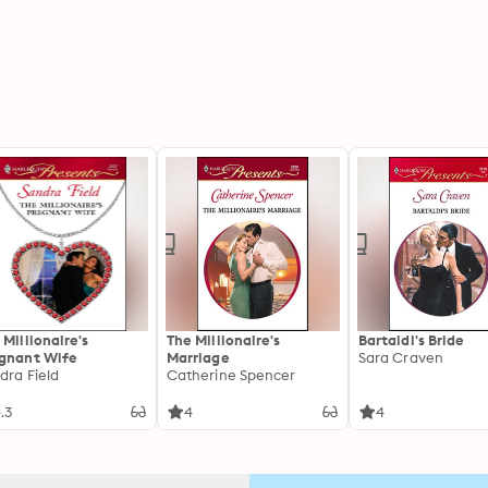
 Millionaire's
The Millionaire's
Bartaldi's Bride
gnant Wife
Marriage
Sara Craven
dra Field
Catherine Spencer
.3
4
4