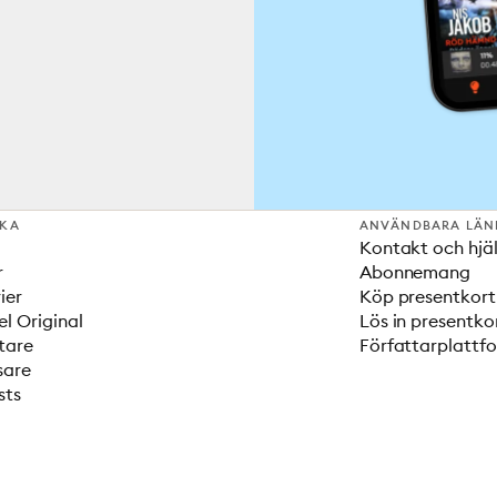
SKA
ANVÄNDBARA LÄN
Kontakt och hjä
r
Abonnemang
ier
Köp presentkort
el Original
Lös in presentko
tare
Författarplattf
sare
sts