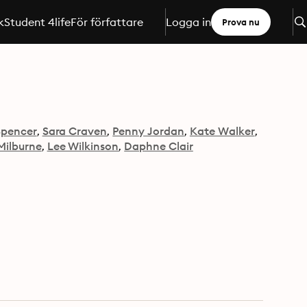
k
Student 4life
För författare
Logga in
Prova nu
Spencer
Sara Craven
Penny Jordan
Kate Walker
Milburne
Lee Wilkinson
Daphne Clair