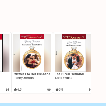
Mistress to Her Husband
The Hired Husband
A Brid
Penny Jordan
Kate Walker
Sandr
4.3
3.5
3.5