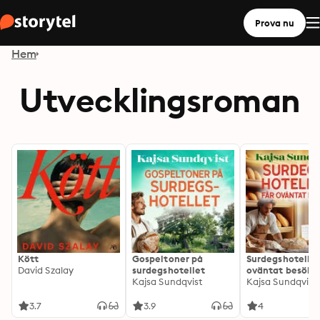
Prova nu
Hem
Utvecklingsroman
Kött
Gospeltoner på
Surdegshotellet
David Szalay
surdegshotellet
oväntat besök
Kajsa Sundqvist
Kajsa Sundqvist
3.7
3.9
4