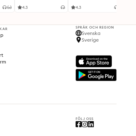
4.3
4.3
4.1
SPRÅK OCH REGION
KAR
Svenska
lp
Sverige
rt
orm
FÖLJ OSS