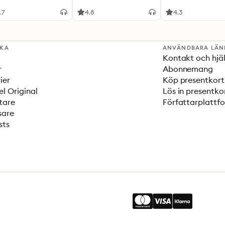
.7
4.8
4.3
SKA
ANVÄNDBARA LÄN
Kontakt och hjä
r
Abonnemang
ier
Köp presentkort
el Original
Lös in presentko
tare
Författarplattf
sare
sts