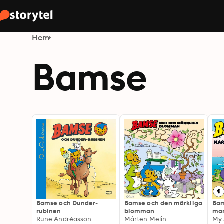
Hem
Bamse
Bamse och Dunder-
Bamse och den märkliga
Bam
rubinen
blomman
mar
Rune Andréasson
Mårten Melin