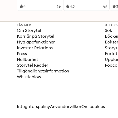
4
4.3
3
LÄS MER
UTFOR
Om Storytel
Sök
Karriär på Storytel
Böcke
Nya appfunktioner
Bokser
Investor Relations
Storyt
Press
Förfat
Hållbarhet
Upplä
Storytel Reader
Podca
Tillgänglighetsinformation
Whistleblow
Integritetspolicy
Användarvillkor
Om cookies