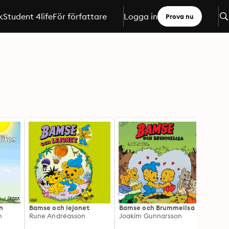
k
Student 4life
För författare
Logga in
Prova nu
n
Bamse och lejonet
Bamse och Brummelisa
Bamse
n
Rune Andréasson
Joakim Gunnarsson
mardr