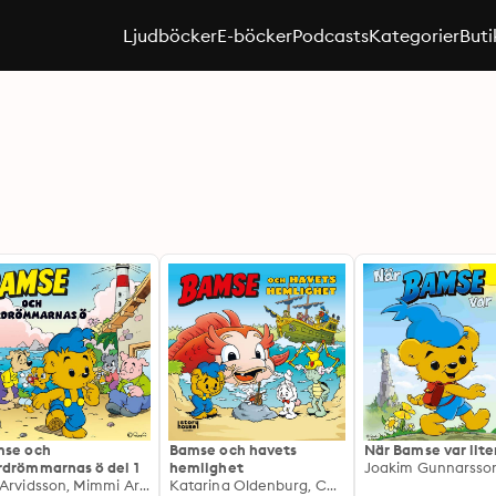
Ljudböcker
E-böcker
Podcasts
Kategorier
Buti
se och
Bamse och havets
När Bamse var lite
drömmarnas ö del 1
hemlighet
Joakim Gunnarsso
My Arvidsson, Mimmi Arviddson
Katarina Oldenburg, Calle Marthin, Mikael Syrén