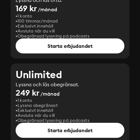
Lyssna och läs ofta.
169 kr
/månad
1 konto
100 timmar/månad
Exklusivt innehåll
Avsluta när du vill
Obegränsad lyssning på podcasts
Starta erbjudandet
Unlimited
Lyssna och läs obegränsat.
249 kr
/månad
1 konto
Lyssna obegränsat
Exklusivt innehåll
Avsluta när du vill
Obegränsad lyssning på podcasts
Starta erbjudandet