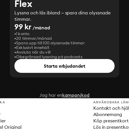
Flex
Lyssna och läs ibland – spara dina olyssnade
timmar.
99 kr
/månad
1 konto
20 timmar/månad
Spara upp till 100 olyssnade timmar
Exklusivt innehåll
Avsluta när du vill
Obegränsad lyssning på podcasts
Starta erbjudandet
Jag har en
kampanjkod
SKA
ANVÄNDBARA LÄN
Kontakt och hjä
r
Abonnemang
ier
Köp presentkort
el Original
Lös in presentko