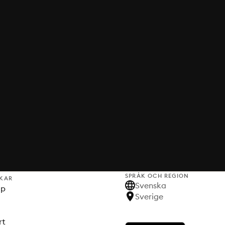
SPRÅK OCH REGION
KAR
Svenska
lp
Sverige
rt