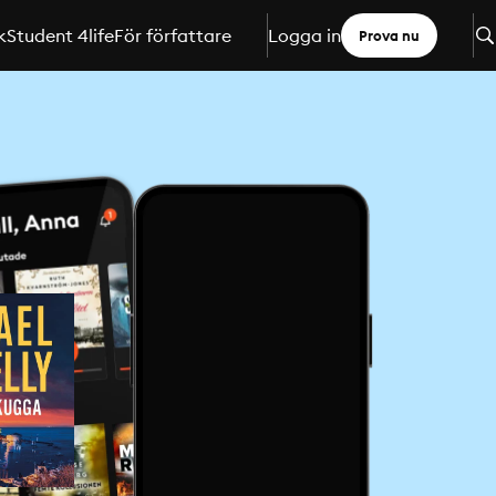
k
Student 4life
För författare
Logga in
Prova nu