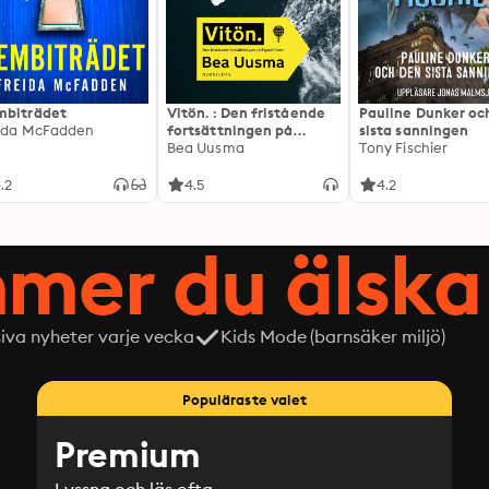
biträdet
Vitön. : Den fristående
Pauline Dunker oc
ida McFadden
fortsättningen på
sista sanningen
Expeditionen
Bea Uusma
Tony Fischier
.2
4.5
4.2
mer du älska 
siva nyheter varje vecka
Kids Mode (barnsäker miljö)
Populäraste valet
Premium