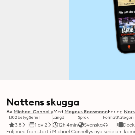
Nattens skugga
Av
Michael Connelly
Med
Magnus Roosmann
Förlag
Nors
1302 betyg
Serier
Längd
Språk
Format
Kategori
3.8
1 av 2
12h 4min
Svenska
Deck
Följ med från start i Michael Connellys nya serie om komm