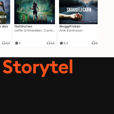
h den
Nattkullen
Skuggflickan
Skärgå
Leffe Grimwalker, Caroline Grimwalker
Anki Edvinsson
Marie
4
4.3
3.8
Storytel