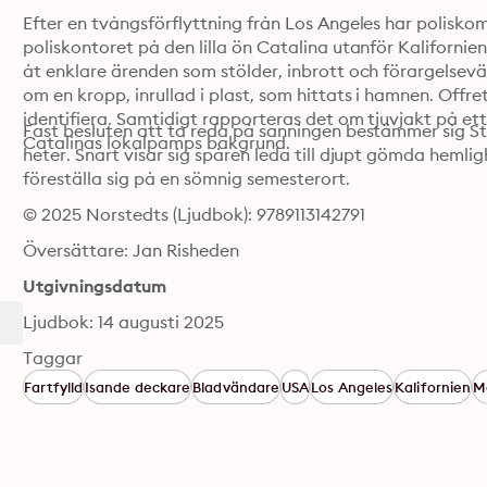
Efter en tvångsförflyttning från Los Angeles har poliskomm
poliskontoret på den lilla ön Catalina utanför Kalifornie
åt enklare ärenden som stölder, inbrott och förargelsev
om en kropp, inrullad i plast, som hittats i hamnen. Offret
identifiera. Samtidigt rapporteras det om tjuvjakt på ett n
Fast besluten att ta reda på sanningen bestämmer sig Stilw
Catalinas lokalpamps bakgrund.
heter. Snart visar sig spåren leda till djupt gömda heml
föreställa sig på en sömnig semesterort.
© 2025 Norstedts (Ljudbok): 9789113142791
Översättare: Jan Risheden
Utgivningsdatum
Ljudbok: 14 augusti 2025
Taggar
Fartfylld
Isande deckare
Bladvändare
USA
Los Angeles
Kalifornien
M