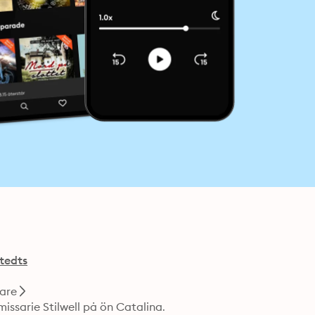
tedts
are
issarie Stilwell på ön Catalina.