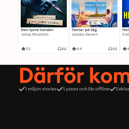
Den tysta handen
Tanter på tåg
Hem
Jonas Moström
Jessika Devert
Fre
3.5
4.4
4
Därför kom
1 miljon stories
Lyssna och läs offline
Exklu