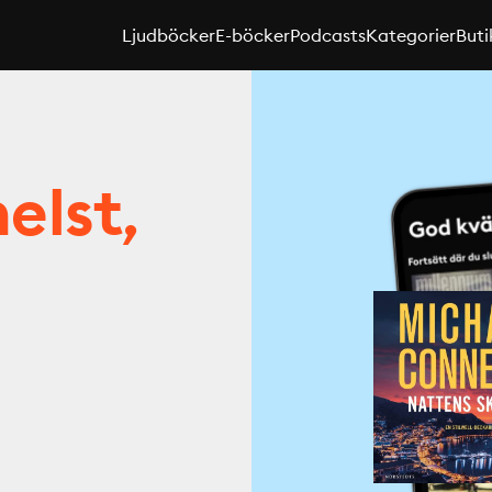
Ljudböcker
E-böcker
Podcasts
Kategorier
Buti
elst,