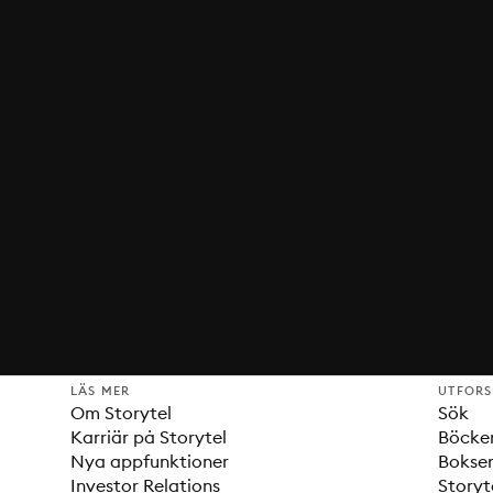
LÄS MER
UTFOR
Om Storytel
Sök
Karriär på Storytel
Böcke
Nya appfunktioner
Bokser
Investor Relations
Storyt