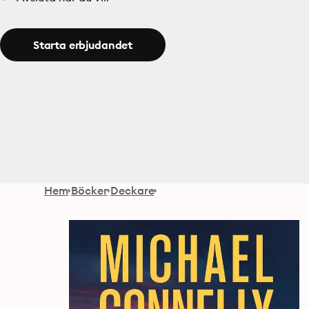
Starta erbjudandet
Hem
Böcker
Deckare