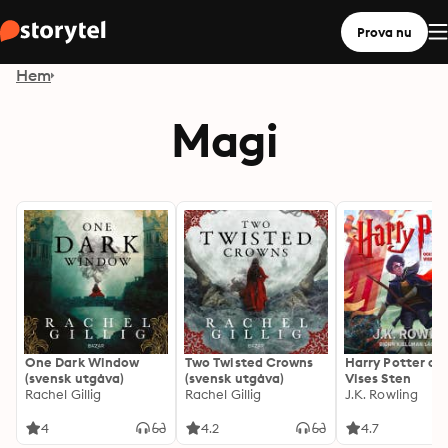
Prova nu
Hem
Magi
One Dark Window
Two Twisted Crowns
Harry Potter oc
(svensk utgåva)
(svensk utgåva)
Vises Sten
Rachel Gillig
Rachel Gillig
J.K. Rowling
4
4.2
4.7