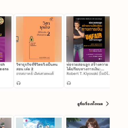
ich
วิชาธุรกิจที่ชีวิตจริงเป็นคน
พ่อรวยสอนลูก สร้างความ
พ่อรวย
Teens
สอน เล่ม 2
ได้เปรียบทางการเงิน:
เส้นทา
ธรรศภาคย์ เลิศเศวตพงศ์
Unfair Advantage
Robert T. Kiyosaki (โรเบิร์ต ที. คิโยซากิ)
บัตรเค
Robert
ดูชื่อเรื่องทั้งหมด