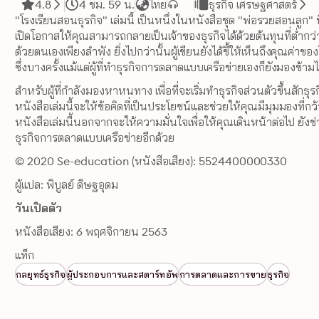
4.8
4 ชม. 59 น.
ไทย
ธุรกิจ เศรษฐศาสตร์
"โรงเรียนสอนธุรกิจ" เล่มนี้ เป็นหนึ่งในหนังสือชุด "พ่อรวยสอนลูก" ท
เปิดโอกาสให้คุณสามารถกลายเป็นเจ้าของธุรกิจได้ด้วยต้นทุนที่ต่ำกว่
ด้วยตนเองเพียงลำพัง ยิ่งไปกว่านั้นผู้เขียนยังได้ชี้ให้เห็นถึงคุณค่
ซึ่งบางครั้งแม้แต่ผู้ที่ทำธุรกิจการตลาดแบบเครือข่ายเองก็ยังมองข้าม
สำหรับผู้ที่กำลังมองหาหนทาง เพื่อที่จะเริ่มทำธุรกิจส่วนตัวขึ้นสักธ
หนังสือเล่มนี้จะให้ข้อคิดที่เป็นประโยชน์และช่วยให้คุณมีมุมมองที่กว้
หนังสือเล่มนี้นอกจากจะให้ความมั่นใจเพื่อให้คุณเดินหน้าต่อไป ยังช
ธุรกิจการตลาดแบบเครือข่ายอีกด้วย
© 2020 Se-education (หนังสือเสียง): 5524400000330
ผู้แปล: พิบูลย์ ดิษฐอุดม
วันเปิดตัว
หนังสือเสียง: 6 พฤศจิกายน 2563
แท็ก
กลยุทธ์ธุรกิจ
ผู้ประกอบการและสตาร์ทอัพ
การตลาดและการขาย
ธุรกิจ