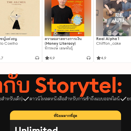
ชญ์แห่งธนู
ความฉลาดทางการเงิน
Real Alpha 1
lo Coelho
(Money Literacy)
Chiffon_cake
จักรพงษ์ เมษพันธุ์
.7
4.9
4.9
ลากับ Storytel:
ยสำหรับเด็ก)
ดาวน์โหลดหนังสือสำหรับการเข้าถึงแบบออฟไลน์
ย
ที่นิยมมากที่สุด
Unlimited