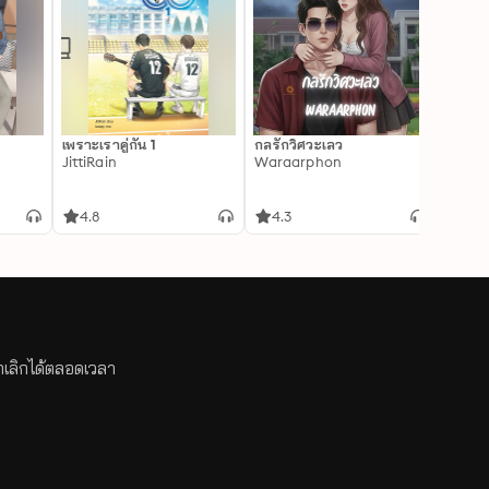
เพราะเราคู่กัน 1
กลรักวิศวะเลว
Real 
JittiRain
Waraarphon
Chiff
4.8
4.3
4.9
กเลิกได้ตลอดเวลา