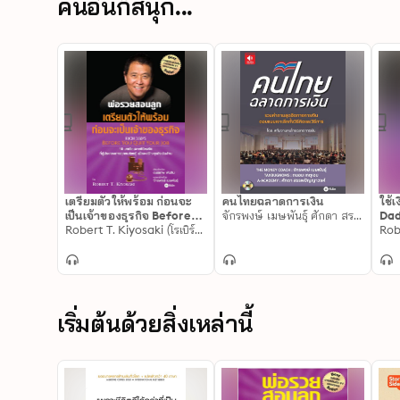
คนอื่นก็สนุก...
เตรียมตัวให้พร้อม ก่อนจะ
คนไทยฉลาดการเงิน
ใช้เ
เป็นเจ้าของธุรกิจ Before
จักรพงษ์ เมษพันธุ์ ศักดา สรรพปัญญาวงศ์ ถนอม เกตุเอม
Dad
You Quit Your Job
Robert T. Kiyosaki (โรเบิร์ต ที. คิโยซากิ)
Mo
เริ่มต้นด้วยสิ่งเหล่านี้