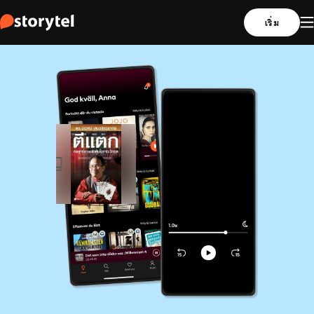
เริ่ม