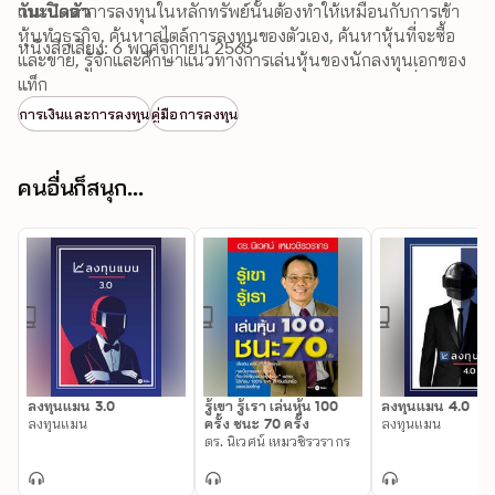
แนะนำว่าการลงทุนในหลักทรัพย์นั้นต้องทำให้เหมือนกับการเข้า
วันเปิดตัว
หุ้นทำธุรกิจ, ค้นหาสไตล์การลงทุนของตัวเอง, ค้นหาหุ้นที่จะซื้อ
หนังสือเสียง: 6 พฤศจิกายน 2563
และขาย, รู้จักและศึกษาแนวทางการเล่นหุ้นของนักลงทุนเอกของ
โลก คือ วอร์เรน บัฟเฟตต์, จอร์จ โซโรส และ ปีเตอร์ ลินช์ เพื่อนำ
แท็ก
ความรู้ที่ได้มาประยุกต์ใช้ให้เหมาะสมกับตัวเอง
การเงินและการลงทุน
คู่มือการลงทุน
คนอื่นก็สนุก...
ลงทุนแมน 3.0
รู้เขา รู้เรา เล่นหุ้น 100
ลงทุนแมน 4.0
ลงทุนแมน
ครั้ง ชนะ 70 ครั้ง
ลงทุนแมน
ดร. นิเวศน์ เหมวชิรวรากร