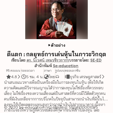
ตัวอย่าง
ตีแตก : กลยุทธ์การเล่นหุ้นในภาวะวิกฤต
เขียนโดย
ดร. นิเวศน์ เหมวชิรวรากร
บรรยายโดย:
SE-ED
สำนักพิมพ์
Se-education
95 คะแนน
ระยะเวลา
ภาษา
รูปแบบ
คอลเลกชัน
4.8
5 ชม. 4 น.
ไทย
ธุรกิจ เศรษฐศาสตร์
นำเสนอแนวทางเพื่อเป็นเครื่องมือในการลงทุนในหุ้น เพื่อให้เกิด
ความคิดและมีวิจารณญาณได้ว่าการลงทุนไม่ใช่เรื่องที่ควรหลบ
เลี่ยง ไม่ใช่เรื่องของความเสี่ยงแต่เป็นศาสตร์ที่ควรมีไว้ติดตัวทุกคน 
คนที่มีเงินเหลือจากการบริโภคในปัจจุบันสามารถนำเงินที่มีนั้นไป
ลงทุนให้เกิดผลตอบแทนสูงกว่าการนำเงินไปฝากธนาคาร เนื้อหา
© 2020 Se-education (หนังสือเสียง): 5524100001095
ภายในจะให้ความรู้ที่ควรจะต้องศึกษาก่อนที่เข้าไปลงทุน โดย