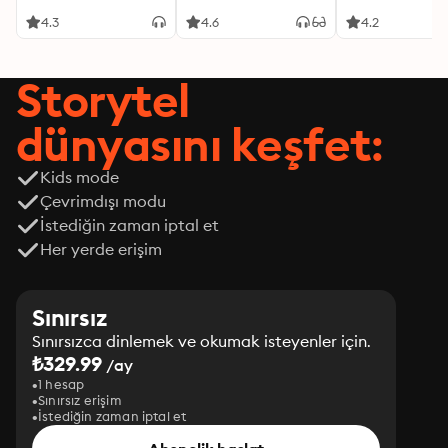
4.3
4.6
4.2
Storytel
dünyasını keşfet:
Kids mode
Çevrimdışı modu
İstediğin zaman iptal et
Her yerde erişim
Sınırsız
Sınırsızca dinlemek ve okumak isteyenler için.
₺329.99
/ay
1 hesap
Sınırsız erişim
İstediğin zaman iptal et