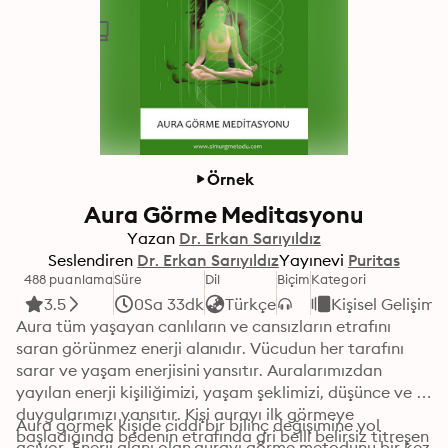
Örnek
Aura Görme Meditasyonu
Yazan
Dr. Erkan Sarıyıldız
Seslendiren
Dr. Erkan Sarıyıldız
Yayınevi
Puritas
488 puanlama
Süre
Dil
Biçim
Kategori
3.5
0Sa 33dk
Türkçe
Kişisel Gelişim
Aura tüm yaşayan canlıların ve cansızların etrafını 
saran görünmez enerji alanıdır. Vücudun her tarafını 
sarar ve yaşam enerjisini yansıtır. Auralarımızdan 
yayılan enerji kişiliğimizi, yaşam şeklimizi, düşünce ve 
duygularımızı yansıtır. Kişi aurayı ilk görmeye 
Aura görmek kişide ciddi bir bilinç değişimine yol 
başladığında bedenin etrafında gri belli belirsiz titreşen 
açıyor. Enerji alanı olan aurayı görme metodunu bir kez 