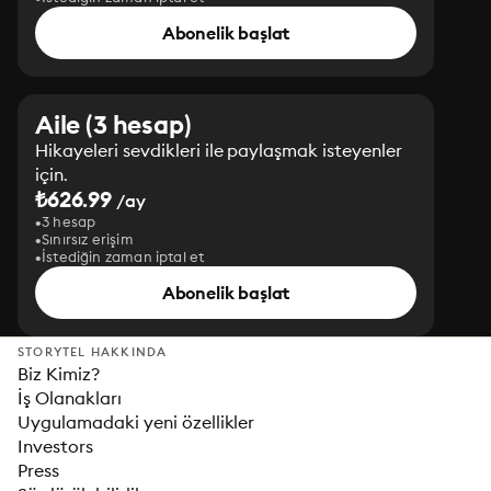
Abonelik başlat
Aile (3 hesap)
Hikayeleri sevdikleri ile paylaşmak isteyenler
için.
₺626.99
/ay
3 hesap
Sınırsız erişim
İstediğin zaman iptal et
Abonelik başlat
STORYTEL HAKKINDA
Biz Kimiz?
İş Olanakları
Uygulamadaki yeni özellikler
Investors
Press