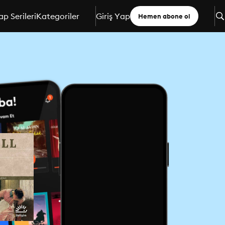
ap Serileri
Kategoriler
Giriş Yap
Hemen abone ol