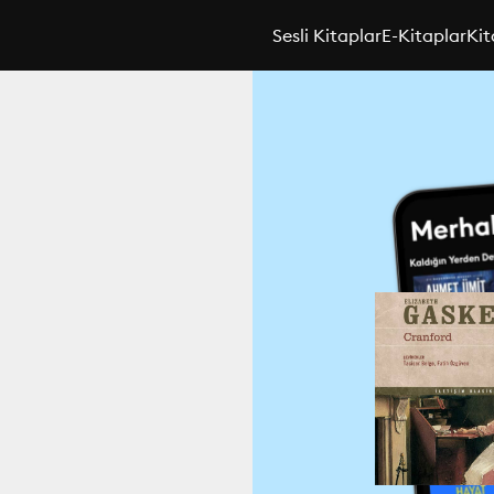
Sesli Kitaplar
E-Kitaplar
Kit