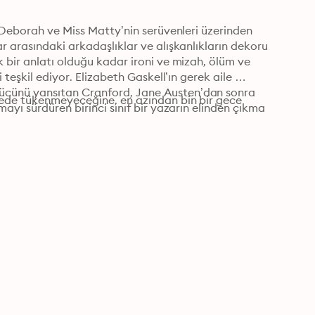
 Deborah ve Miss Matty’nin serüvenleri üzerinden 
 arasındaki arkadaşlıklar ve alışkanlıkların dekoru 
 bir anlatı olduğu kadar ironi ve mizah, ölüm ve 
teşkil ediyor. Elizabeth Gaskell’ın gerek aile 
cünü yansıtan Cranford, Jane Austen’dan sonra 
cede tükenmeyeceğine, en azından bin bir gece 
ayı sürdüren birinci sınıf bir yazarın elinden çıkma 