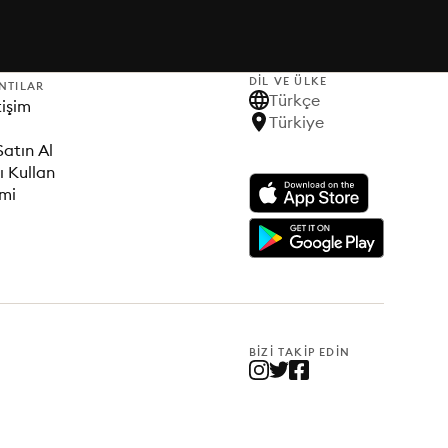
DIL VE ÜLKE
NTILAR
Türkçe
tişim
Türkiye
Satın Al
ı Kullan
imi
BIZI TAKIP EDIN