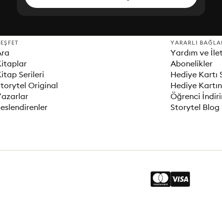
EŞFET
YARARLI BAĞLA
Ara
Yardım ve İle
itaplar
Abonelikler
itap Serileri
Hediye Kartı 
torytel Original
Hediye Kartın
Yazarlar
Öğrenci İndir
eslendirenler
Storytel Blog