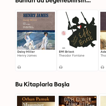
Bunları da beğenebilirsin...
Daisy Miller
Effi Briest
Ads
Henry James
Theodor Fontane
Tho
Bu Kitaplarla Başla