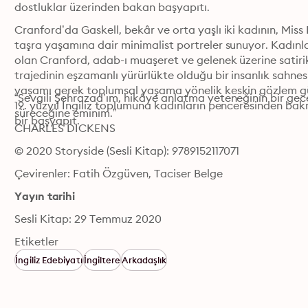
dostluklar üzerinden bakan başyapıtı.
Cranford’da Gaskell, bekâr ve orta yaşlı iki kadının, Miss
taşra yaşamına dair minimalist portreler sunuyor. Kadınlar
olan Cranford, adab-ı muaşeret ve gelenek üzerine satirik
trajedinin eşzamanlı yürürlükte olduğu bir insanlık sahnesi 
yaşamı gerek toplumsal yaşama yönelik keskin gözlem gü
“Sevgili Şehrazad’ım, hikâye anlatma yeteneğinin bir ge
19. yüzyıl İngiliz toplumuna kadınların penceresinden bakm
süreceğine eminim.”

bir başyapıt.
CHARLES DICKENS
© 2020 Storyside (Sesli Kitap): 9789152117071
Çevirenler: Fatih Özgüven, Taciser Belge
Yayın tarihi
Sesli Kitap: 29 Temmuz 2020
Etiketler
İngiliz Edebiyatı
İngiltere
Arkadaşlık