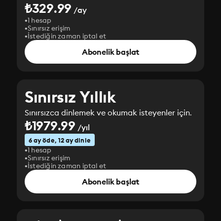
₺329.99
/ay
1 hesap
Sınırsız erişim
İstediğin zaman iptal et
Abonelik başlat
Sınırsız Yıllık
Sınırsızca dinlemek ve okumak isteyenler için.
₺1979.99
/yıl
6 ay öde, 12 ay dinle
1 hesap
Sınırsız erişim
İstediğin zaman iptal et
Abonelik başlat