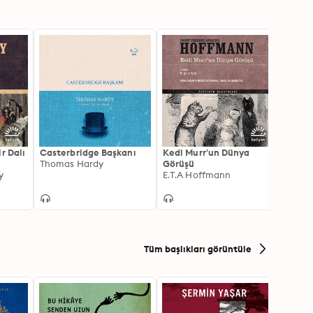
r Dalı
Casterbridge Başkanı
Kedi Murr'un Dünya
Bağışl
Thomas Hardy
Görüşü
Günah
y
E.T.A Hoffmann
ve İt
James
Tüm başlıkları görüntüle