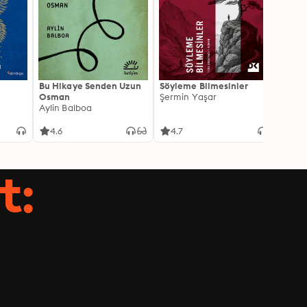
Bu Hikaye Senden Uzun
Söyleme Bilmesinler
Kürk 
Osman
Şermin Yaşar
Sabaha
Aylin Balboa
4.6
4.7
4.5
t: