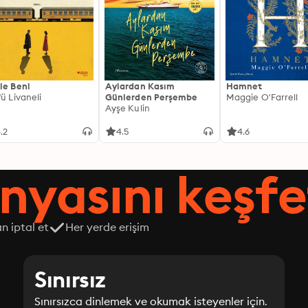
le Beni
Aylardan Kasım
Hamnet
fü Livaneli
Günlerden Perşembe
Maggie O'Farrell
Ayşe Kulin
.2
4.5
4.6
nyasını keşfe
n iptal et
Her yerde erişim
Sınırsız
Sınırsızca dinlemek ve okumak isteyenler için.