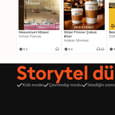
Masumiyet Müzesi
Güzel Filmler Çabuk
Bek
Orhan Pamuk
Biter
Zül
Volkan Sönmez
4.3
4.6
4
Storytel dü
Kids mode
Çevrimdışı modu
İstediğin zama