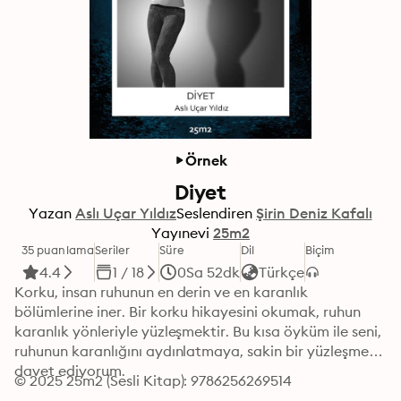
Örnek
Diyet
Yazan
Aslı Uçar Yıldız
Seslendiren
Şirin Deniz Kafalı
Yayınevi
25m2
35 puanlama
Seriler
Süre
Dil
Biçim
4.4
1 / 18
0Sa 52dk
Türkçe
Korku, insan ruhunun en derin ve en karanlık 
bölümlerine iner. Bir korku hikayesini okumak, ruhun 
karanlık yönleriyle yüzleşmektir. Bu kısa öyküm ile seni, 
ruhunun karanlığını aydınlatmaya, sakin bir yüzleşmeye 
davet ediyorum.
© 2025 25m2 (Sesli Kitap): 9786256269514