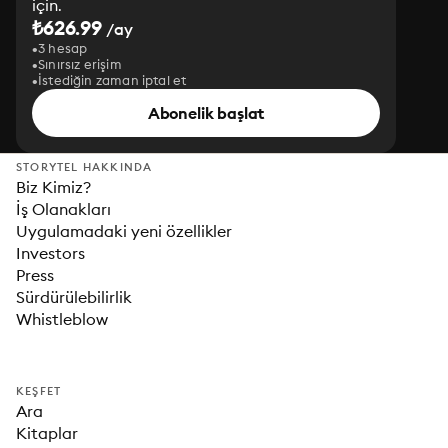
için.
₺626.99
/ay
3 hesap
Sınırsız erişim
İstediğin zaman iptal et
Abonelik başlat
STORYTEL HAKKINDA
Biz Kimiz?
İş Olanakları
Uygulamadaki yeni özellikler
Investors
Press
Sürdürülebilirlik
Whistleblow
KEŞFET
Ara
Kitaplar