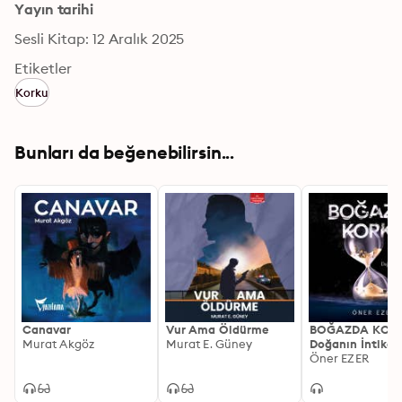
Yayın tarihi
Sesli Kitap: 12 Aralık 2025
Etiketler
Korku
Bunları da beğenebilirsin...
Canavar
Vur Ama Öldürme
BOĞAZDA KOR
Murat Akgöz
Murat E. Güney
Doğanın İntika
Vakti
Öner EZER