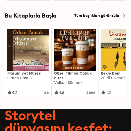
Bu Kitaplarla Başla
Tüm başlıkları görüntüle
Masumiyet Müzesi
Güzel Filmler Çabuk
Bekle Beni
Orhan Pamuk
Biter
Zülfü Livaneli
Volkan Sönmez
4.3
4.6
4.2
Storytel
dünyasını keşfet: