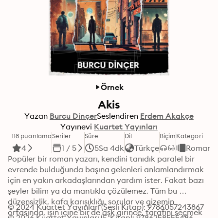
Örnek
Akis
Yazan
Burcu Dinçer
Seslendiren
Erdem Akakçe
Yayınevi
Kuartet Yayınları
118 puanlama
Seriler
Süre
Dil
Biçim
Kategori
4
1 / 5
5Sa 4dk
Türkçe
Roman
Popüler bir roman yazarı, kendini tanıdık paralel bir 
evrende bulduğunda başına gelenleri anlamlandırmak 
için en yakın arkadaşlarından yardım ister. Fakat bazı 
şeyler bilim ya da mantıkla çözülemez. Tüm bu 
düzensizlik, kafa karışıklığı, sorular ve gizemin 
© 2024 Kuartet Yayınları (Sesli Kitap): 9786057243867
ortasında, işin içine bir de aşk girince, tarafını seçmek 
© 2026 Kuartet Yayınları (E-Kitap): 9786258555486