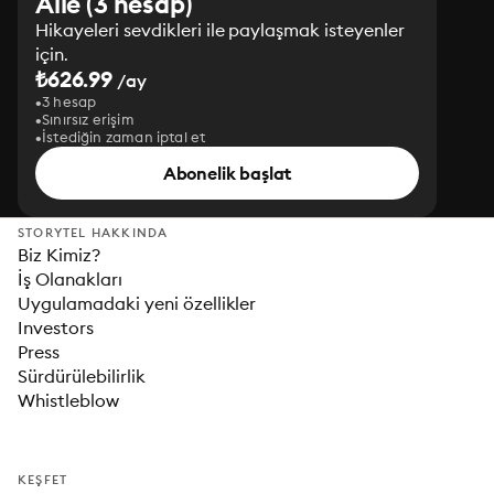
Aile (3 hesap)
Hikayeleri sevdikleri ile paylaşmak isteyenler
için.
₺626.99
/ay
3 hesap
Sınırsız erişim
İstediğin zaman iptal et
Abonelik başlat
STORYTEL HAKKINDA
Biz Kimiz?
İş Olanakları
Uygulamadaki yeni özellikler
Investors
Press
Sürdürülebilirlik
Whistleblow
KEŞFET