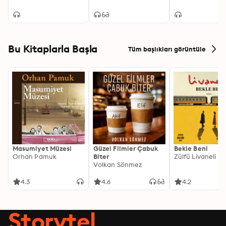
Bu Kitaplarla Başla
Tüm başlıkları görüntüle
Masumiyet Müzesi
Güzel Filmler Çabuk
Bekle Beni
Orhan Pamuk
Biter
Zülfü Livaneli
Volkan Sönmez
4.3
4.6
4.2
Storytel