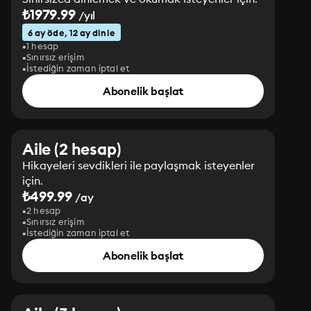
₺1979.99
/yıl
6 ay öde, 12 ay dinle
1 hesap
Sınırsız erişim
İstediğin zaman iptal et
Abonelik başlat
Aile (2 hesap)
Hikayeleri sevdikleri ile paylaşmak isteyenler
için.
₺499.99
/ay
2 hesap
Sınırsız erişim
İstediğin zaman iptal et
Abonelik başlat