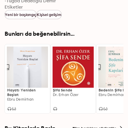
-Tuğba Dedeoğlu Demir
Etiketler
Yeni bir başlangıç
Kişisel gelişim
Bunları da beğenebilirsin...
Hayatı Yeniden
Şifa Sende
Bedenin Şifa Kap
Başlat
Dr. Erhan Özer
Ebru Demirhan
Ebru Demirhan