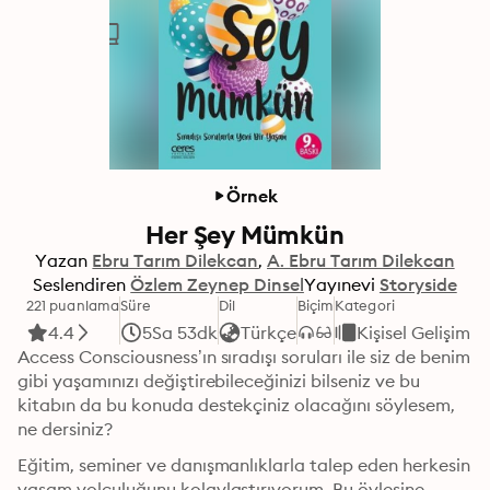
Örnek
Her Şey Mümkün
Yazan
Ebru Tarım Dilekcan
A. Ebru Tarım Dilekcan
Seslendiren
Özlem Zeynep Dinsel
Yayınevi
Storyside
221 puanlama
Süre
Dil
Biçim
Kategori
4.4
5Sa 53dk
Türkçe
Kişisel Gelişim
Access Consciousness’ın sıradışı soruları ile siz de benim 
gibi yaşamınızı değiştirebileceğinizi bilseniz ve bu 
kitabın da bu konuda destekçiniz olacağını söylesem, 
ne dersiniz?
Eğitim, seminer ve danışmanlıklarla talep eden herkesin 
yaşam yolculuğunu kolaylaştırıyorum. Bu öylesine 