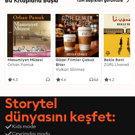
Bu Kitaplarla Başla
Tüm başlıkları görüntüle
Masumiyet Müzesi
Güzel Filmler Çabuk
Bekle Beni
Orhan Pamuk
Biter
Zülfü Livaneli
Volkan Sönmez
4.3
4.6
4.2
Storytel
dünyasını keşfet:
Kids mode
Çevrimdışı modu