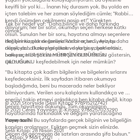
keyifli bir yol ki… İnanın hiç durasım yok. Bu yolda en 
içten talebim ve her zaman söylediğim cümle; “Rabbim 
kendi önümden çekilmemi nasip et!” Yürekten 
Tek bir hedef var: “Daha bilinçli ve daha farkında 
diliyorum; her bir satır, okumayı seçen herkese katkı 
olmak!”
olsun. Sunulan her bir soru, hayatına almayı seçenlere 
değişim kapılarını sonuna kadar açsın… Arayışı daha 
Her birimiz çok değerliyiz! Ve birer hediyeyiz bu 
neşeli, daha kolay ve şükran dolu bir yaşam olan 
dünyaya… Bunu algılamak ve yargısız, beklentisiz, 
herkese, HER ŞEYİN MÜMKÜN OLDUĞUNU göstersin, 
bakış açısı olmaksızın HER ŞEYİN MÜMKÜN 
ışık tutsun…
OLDUĞUNU keşfedebilmek için neler mümkün?
"Bu kitapta çok kadim bilgilerin ve bilgelerin sırlarını 
keşfedeceksiniz. İlk sayfadan itibaren okumaya 
başladığımda, beni bu macerada neler bekliyor 
bilmiyordum. Verilen soru kalıplarını kullandıkça ve 
enerjiyi takip etmeyi anladıkça ben kitaba değil, kitap 
© 2021 Storyside (Sesli Kitap): 9789152127421
benim hayatıma dokundu. Tüm okuyanların 
© 2021 Ceres Yayınları (E-Kitap): 9786257023290
hayatlarında farkındalık ve değişim yaratacağına 
inanıyorum. Bu sayfalarda gerçek bilginin ve bilgeliğin 
Yayın tarihi
kapıları aralanıyor. Eşikten geçmek sizin elinizde. 
Sesli Kitap: 28 Nisan 2021
Geçen de geçmeyen de satırları arasında şifa bulsun."

E-Kitap: 9 Mart 2021