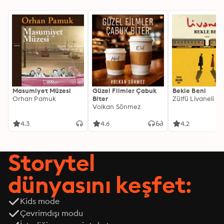
Masumiyet Müzesi
Güzel Filmler Çabuk
Bekle Beni
Orhan Pamuk
Biter
Zülfü Livaneli
Volkan Sönmez
4.3
4.6
4.2
Storytel
dünyasını keşfet:
Kids mode
Çevrimdışı modu