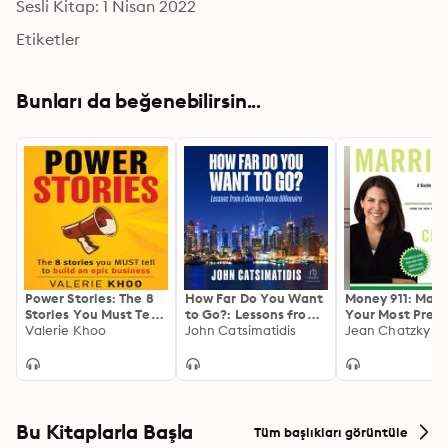
Sesli Kitap: 1 Nisan 2022
Etiketler
Bunları da beğenebilirsin...
Power Stories: The 8
How Far Do You Want
Money 911: Marr
Stories You Must Tell
to Go?: Lessons from
Your Most Press
to Build an Epic
Valerie Khoo
a Common-Sense
John Catsimatidis
Money Questio
Jean Chatzky
Business
Billionaire
Answered, Your
Money Emergen
Solved
Bu Kitaplarla Başla
Tüm başlıkları görüntüle