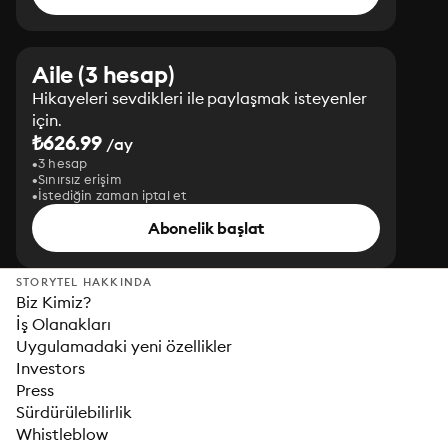
Aile (3 hesap)
Hikayeleri sevdikleri ile paylaşmak isteyenler
için.
₺626.99
/ay
3 hesap
Sınırsız erişim
İstediğin zaman iptal et
Abonelik başlat
STORYTEL HAKKINDA
Biz Kimiz?
İş Olanakları
Uygulamadaki yeni özellikler
Investors
Press
Sürdürülebilirlik
Whistleblow