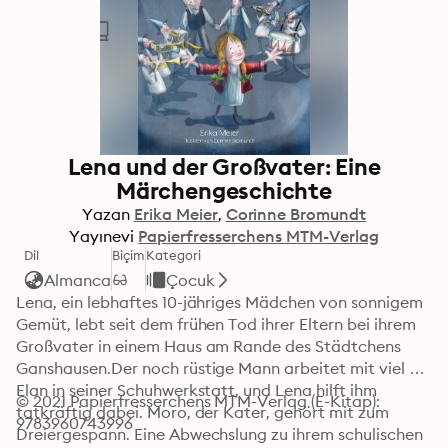
Lena und der Großvater: Eine
Märchengeschichte
Yazan
Erika Meier
Corinne Bromundt
Yayınevi
Papierfresserchens MTM-Verlag
Dil
Biçim
Kategori
Almanca
Çocuk
Lena, ein lebhaftes 10-jähriges Mädchen von sonnigem 
Gemüt, lebt seit dem frühen Tod ihrer Eltern bei ihrem 
Großvater in einem Haus am Rande des Städtchens 
Ganshausen.Der noch rüstige Mann arbeitet mit viel 
Elan in seiner Schuhwerkstatt, und Lena hilft ihm 
© 2021 Papierfresserchens MTM-Verlag (E-Kitap): 
tatkräftig dabei. Moro, der Kater, gehört mit zum 
9783960743996
Dreiergespann. Eine Abwechslung zu ihrem schulischen 