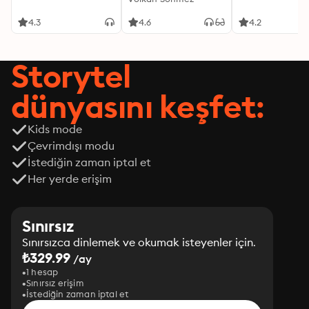
4.3
4.6
4.2
Storytel
dünyasını keşfet:
Kids mode
Çevrimdışı modu
İstediğin zaman iptal et
Her yerde erişim
Sınırsız
Sınırsızca dinlemek ve okumak isteyenler için.
₺329.99
/ay
1 hesap
Sınırsız erişim
İstediğin zaman iptal et