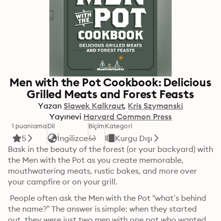
Men with the Pot Cookbook: Delicious
Grilled Meats and Forest Feasts
Yazan
Slawek Kalkraut
Kris Szymanski
Yayınevi
Harvard Common Press
1 puanlama
Dil
Biçim
Kategori
5
İngilizce
Kurgu Dışı
Bask in the beauty of the forest (or your backyard) with 
the Men with the Pot as you create memorable, 
mouthwatering meats, rustic bakes, and more over 
your campfire or on your grill.
 People often ask the Men with the Pot “what’s behind 
the name?” The answer is simple: when they started 
out, they were just two men with one pot who wanted 