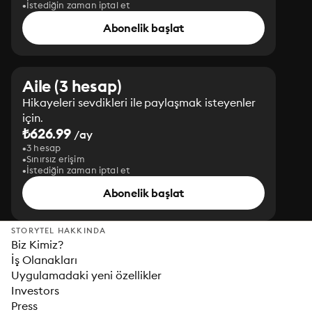
İstediğin zaman iptal et
Abonelik başlat
Aile (3 hesap)
Hikayeleri sevdikleri ile paylaşmak isteyenler
için.
₺626.99
/ay
3 hesap
Sınırsız erişim
İstediğin zaman iptal et
Abonelik başlat
STORYTEL HAKKINDA
Biz Kimiz?
İş Olanakları
Uygulamadaki yeni özellikler
Investors
Press