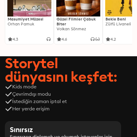
Masumiyet Müzesi
Güzel Filmler Çabuk
Bekle Beni
Orhan Pamuk
Biter
Zülfü Livaneli
Volkan Sönmez
4.3
4.6
4.2
Storytel
dünyasını keşfet:
Kids mode
Çevrimdışı modu
İstediğin zaman iptal et
Her yerde erişim
Sınırsız
Sınırsızca dinlemek ve okumak isteyenler için.