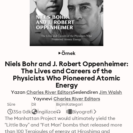
Örnek
Niels Bohr and J. Robert Oppenheimer:
The Lives and Careers of the
Physicists Who Pioneered Atomic
Energy
Yazan
Charles River Editors
Seslendiren
Jim Walsh
Yayınevi
Charles River Editors
Süre
Dil
Biçim
Kategori
3Sa 0dk
İngilizce
Biyografi
The Manhattan Project would ultimately yield the 
“Little Boy” and “Fat Man” bombs that released more 
than 100 Terajoules of energy at Hiroshima and 