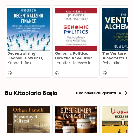
Decentralizing
Genomic Politics:
The Venture
Finance: How DeFi,
How the Revolution
Alchemists: Ho
Digital Assets, and
Kenneth Bok
in Genomic Science Is
Jennifer Hochschild
Tech Turned Pro
Rob Lalka
Distributed Ledger
Shaping American
into Power
Technology Are
Society
Transforming Finance
Bu Kitaplarla Başla
Tüm başlıkları görüntüle