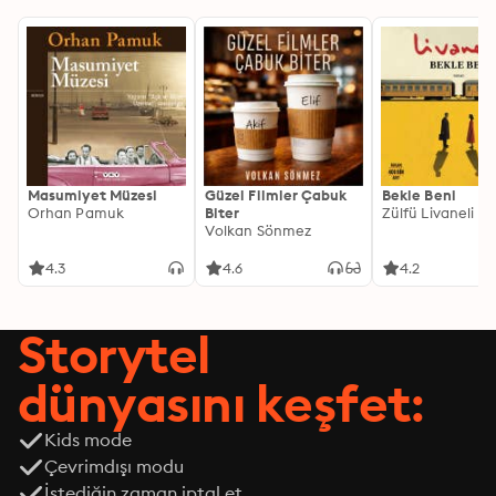
Masumiyet Müzesi
Güzel Filmler Çabuk
Bekle Beni
Orhan Pamuk
Biter
Zülfü Livaneli
Volkan Sönmez
4.3
4.6
4.2
Storytel
dünyasını keşfet:
Kids mode
Çevrimdışı modu
İstediğin zaman iptal et