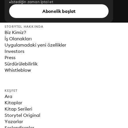
İstediğin zaman iptal et
Abonelik başlat
STORYTEL HAKKINDA
Biz Kimiz?
İş Olanakları
Uygulamadaki yeni özellikler
Investors
Press
Sürdürülebilirlik
Whistleblow
KEŞFET
Ara
Kitaplar
Kitap Serileri
Storytel Original
Yazarlar
Seslendirenler