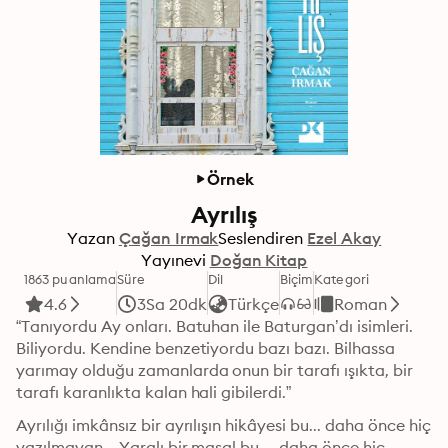
Örnek
Ayrılış
Yazan
Çağan Irmak
Seslendiren
Ezel Akay
Yayınevi
Doğan Kitap
1863 puanlama
Süre
Dil
Biçim
Kategori
4.6
3Sa 20dk
Türkçe
Roman
“Tanıyordu Ay onları. Batuhan ile Baturgan’dı isimleri. 
Biliyordu. Kendine benzetiyordu bazı bazı. Bilhassa 
yarımay olduğu zamanlarda onun bir tarafı ışıkta, bir 
tarafı karanlıkta kalan hali gibilerdi.”
Ayrılığı imkânsız bir ayrılışın hikâyesi bu... daha önce hiç 
yazılmayan... Yaralı bir masal bu… daha önce hiç 