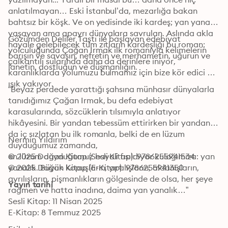
anlatılmayan… Eski İstanbul’da, mezarlığa bakan 
bahtsız bir köşk. Ve on yedisinde iki kardeş; yan yana 
yaşayan ama apayrı dünyalara savrulan. Aslında akla 
Gözümden Deliler Taştı ile başlayan edebiyat 
hayale gelebilecek tüm zıtların kardeşliği bu roman; 
yolculuğunda Çağan Irmak ilk romanıyla kelimelerin 
barışın ve savaşın, nefretin ve merhametin, uğurun ve 
çalkantılı sularında daha da derinlere iniyor, 
lanetin, dostluğun ve düşmanlığın.
karanlıklarda yolumuzu bulmamız için bize kör edici bir 
ışık yakıyor.
“Beyaz perdede yarattığı şahsına münhasır dünyalarla 
tanıdığımız Çağan Irmak, bu defa edebiyat 
karasularında, sözcüklerin tılsımıyla anlatıyor 
hikâyesini. Bir yandan tebessüm ettirirken bir yandan 
da iç sızlatan bu ilk romanla, belki de en lüzum 
Nermin Yıldırım
duyduğumuz zamanda,

en lüzum duyduğumuz hayali fısıldıyor kulağımıza: yan 
© 2025 Doğan Kitap (Sesli Kitap): 9786255941534
yanalık. Büyük kopuşların, yırtılışların, aldanışların, 
© 2025 Doğan Kitap (E-Kitap): 9786255941350
ayrılışların, pişmanlıkların gölgesinde de olsa, her şeye 
Yayın tarihi
rağmen ve hatta inadına, daima yan yanalık…”
Sesli Kitap: 11 Nisan 2025
E-Kitap: 8 Temmuz 2025