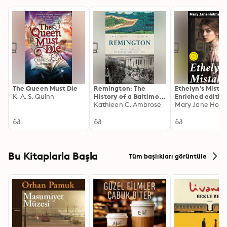
The Queen Must Die
Remington: The
Ethelyn's Mistak
K. A. S. Quinn
History of a Baltimore
Enriched edition
Neighborhood
Kathleen C. Ambrose
Love, Betrayal,
Mary Jane Holm
Redemption in a
Century Societ
Bound by Strict
Conventions
Bu Kitaplarla Başla
Tüm başlıkları görüntüle