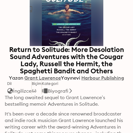
Return to Solitude: More Desolation
Sound Adventures with the Cougar
Lady, Russell the Hermit, the
Spaghetti Bandit and Others
Yazan
Grant Lawrence
Yayınevi
Harbour Publishing
Dil
Biçim
Kategori
İngilizce
Biyografi
The long awaited sequel to Grant Lawrence’s 
bestselling memoir Adventures in Solitude.
It's been over a decade since renowned broadcaster 
and indie rock musician Grant Lawrence launched his 
writing career with the award-winning Adventures in 