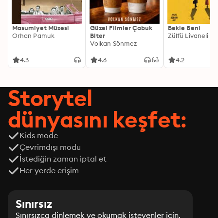
Masumiyet Müzesi
Güzel Filmler Çabuk
Bekle Beni
Orhan Pamuk
Biter
Zülfü Livaneli
Volkan Sönmez
4.3
4.6
4.2
Storytel
dünyasını keşfet:
Kids mode
Çevrimdışı modu
İstediğin zaman iptal et
Her yerde erişim
Sınırsız
Sınırsızca dinlemek ve okumak isteyenler için.