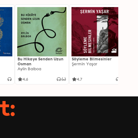
Bu Hikaye Senden Uzun
Söyleme Bilmesinler
Kürk 
Osman
Şermin Yaşar
Sabaha
Aylin Balboa
4.6
4.7
4.5
t: