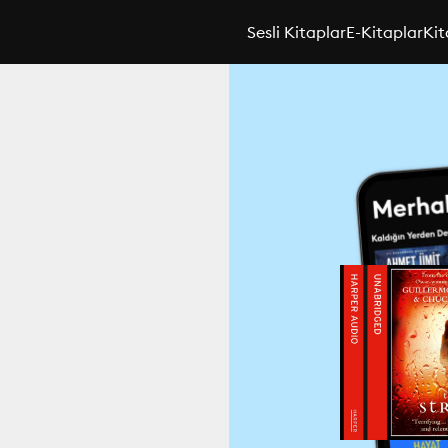
Sesli Kitaplar
E-Kitaplar
Kit