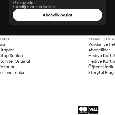
Sınırsız erişim
İstediğin zaman iptal et
Abonelik başlat
EŞFET
YARARLI BAĞLA
Ara
Yardım ve İle
itaplar
Abonelikler
itap Serileri
Hediye Kartı 
torytel Original
Hediye Kartın
Yazarlar
Öğrenci İndir
eslendirenler
Storytel Blog