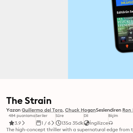
The Strain
Yazan
Guillermo del Toro
Chuck Hogan
Seslendiren
Ron 
484 puanlama
Seriler
Süre
Dil
Biçim
3.9
1 / 6
13Sa 35dk
İngilizce
The high-concept thriller with a supernatural edge from t