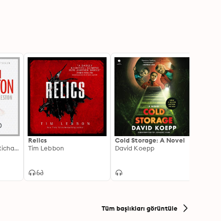
Relics
Cold Storage: A Novel
Stran
Michael Crichton, Richard Preston
Tim Lebbon
David Koepp
Joe Hi
Tüm başlıkları görüntüle