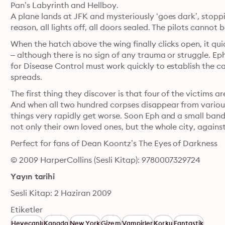
Pan’s Labyrinth and Hellboy.

A plane lands at JFK and mysteriously ‘goes dark’, stopp
reason, all lights off, all doors sealed. The pilots cannot b
When the hatch above the wing finally clicks open, it qu
– although there is no sign of any trauma or struggle. 
for Disease Control must work quickly to establish the ca
spreads.
The first thing they discover is that four of the victims are
And when all two hundred corpses disappear from various
things very rapidly get worse. Soon Eph and a small band o
not only their own loved ones, but the whole city, agains
Perfect for fans of Dean Koontz’s The Eyes of Darkness
© 2009 HarperCollins (Sesli Kitap): 9780007329724
Yayın tarihi
Sesli Kitap: 2 Haziran 2009
Etiketler
Heyecanlı
Kanada
New York
Gizem
Vampirler
Korku
Fantastik