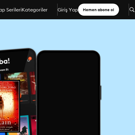
ap Serileri
Kategoriler
Giriş Yap
Hemen abone ol