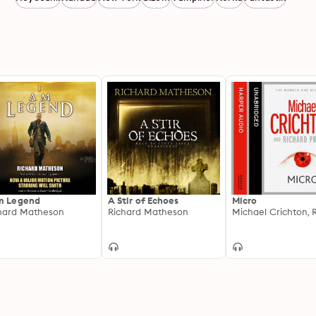
m Legend
A Stir of Echoes
Micro
hard Matheson
Richard Matheson