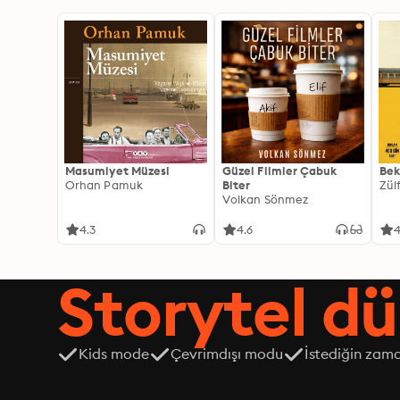
Masumiyet Müzesi
Güzel Filmler Çabuk
Bek
Orhan Pamuk
Biter
Zül
Volkan Sönmez
4.3
4.6
4
Storytel dü
Kids mode
Çevrimdışı modu
İstediğin zama