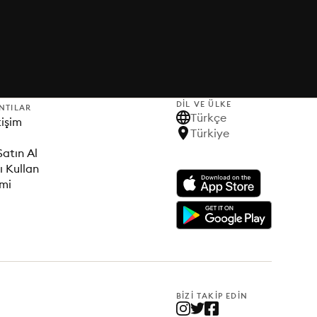
DIL VE ÜLKE
NTILAR
Türkçe
tişim
Türkiye
Satın Al
ı Kullan
imi
BIZI TAKIP EDIN