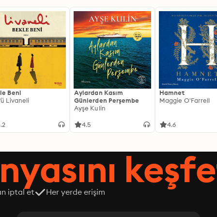
le Beni
Aylardan Kasım
Hamnet
fü Livaneli
Günlerden Perşembe
Maggie O'Farrell
Ayşe Kulin
.2
4.5
4.6
nyasını keşfe
n iptal et
Her yerde erişim