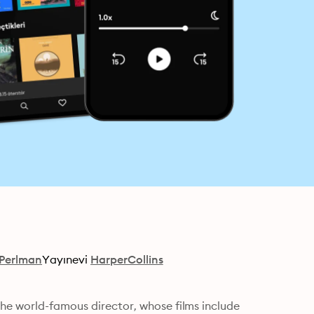
Perlman
Yayınevi
HarperCollins
he world-famous director, whose films include 