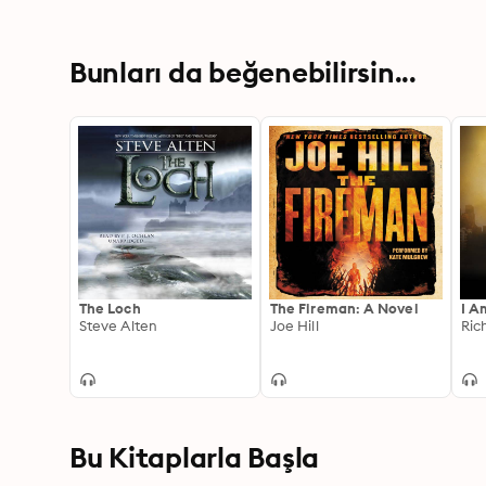
Bunları da beğenebilirsin...
The Loch
The Fireman: A Novel
I A
Steve Alten
Joe Hill
Ric
Bu Kitaplarla Başla