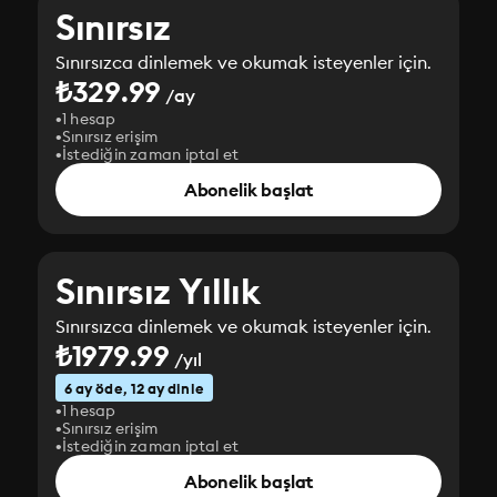
Sınırsız
Sınırsızca dinlemek ve okumak isteyenler için.
₺329.99
/ay
1 hesap
Sınırsız erişim
İstediğin zaman iptal et
Abonelik başlat
Sınırsız Yıllık
Sınırsızca dinlemek ve okumak isteyenler için.
₺1979.99
/yıl
6 ay öde, 12 ay dinle
1 hesap
Sınırsız erişim
İstediğin zaman iptal et
Abonelik başlat