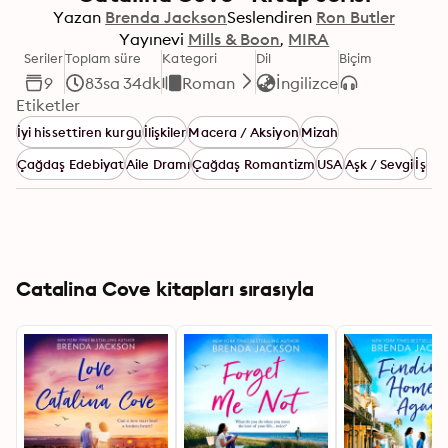
Yazan
Brenda Jackson
Seslendiren
Ron Butler
Yayınevi
Mills & Boon
MIRA
Seriler
Toplam süre
Kategori
Dil
Biçim
9
83sa 34dk
Roman
İngilizce
Etiketler
İyi hissettiren kurgu
İlişkiler
Macera / Aksiyon
Mizah
Çağdaş Edebiyat
Aile Dramı
Çağdaş Romantizm
USA
Aşk / Sevgi
İş
Catalina Cove kitapları sırasıyla