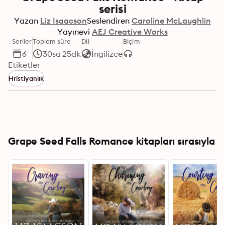
serisi
Yazan
Liz Isaacson
Seslendiren
Caroline McLaughlin
Yayınevi
AEJ Creative Works
Seriler
Toplam süre
Dil
Biçim
6
30sa 25dk
İngilizce
Etiketler
Hristiyanlık
Grape Seed Falls Romance kitapları sırasıyla