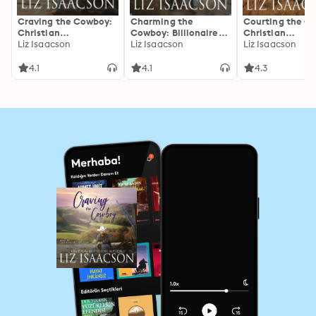
Craving the Cowboy:
Charming the
Courting the C
Christian
Cowboy: Billionaire
Christian
Contemporary
Liz Isaacson
Cowboy Romance
Liz Isaacson
Contemporary
Liz Isaacson
Romance
Romance
4.1
4.1
4.3