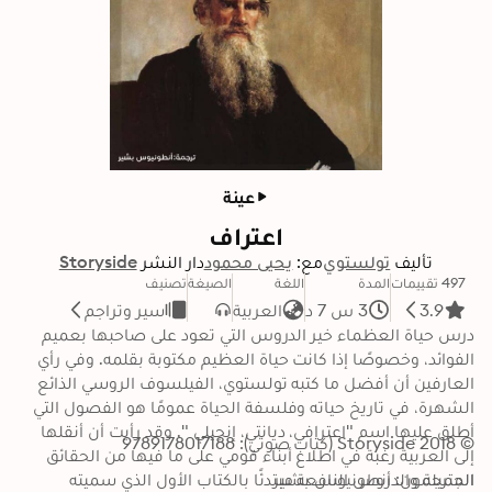
عينة
اعتراف
تأليف
تولستوي
مع:
يحيى محمود
دار النشر
Storyside
497 تقييمات
المدة
اللغة
الصيغة
تصنيف
3.9
3 س 7 د
العربية
سير وتراجم
درس حياة العظماء خير الدروس التي تعود على صاحبها بعميم 
الفوائد، وخصوصًا إذا كانت حياة العظيم مكتوبة بقلمه. وفي رأي 
العارفين أن أفضل ما كتبه تولستوي، الفيلسوف الروسي الذائع 
الشهرة، في تاريخ حياته وفلسفة الحياة عمومًا هو الفصول التي 
أطلق عليها اسم "اعترافي، ديانتي، إنجيلي ". وقد رأيت أن أنقلها 
© 2018 Storyside (كتاب صوتي): 9789178017188
إلى العربية رغبة في اطلاع أبناء قومي على ما فيها من الحقائق 
المترجمون: أنطونيوس بشير
الجميلة والدروس النافعة مبتدئًا بالكتاب الأول الذي سميته 