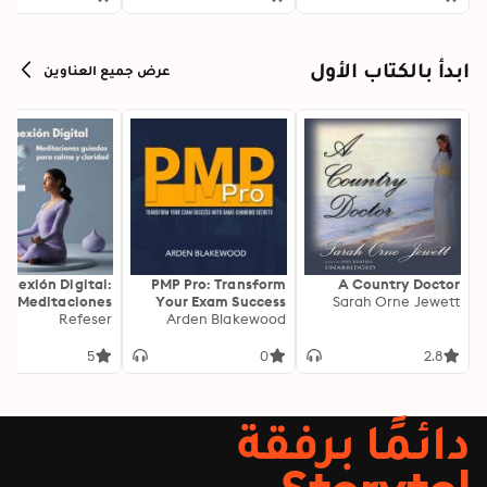
ابدأ بالكتاب الأول
عرض جميع العناوين
onexión Digital:
PMP Pro: Transform
A Country Doctor
Meditaciones
Your Exam Success
Sarah Orne Jewett
as para Calma y
Refeser
with Game-Changing
Arden Blakewood
Claridad
Secrets: "Elevate your
PMP exam results!
5
0
2.8
Dive into
transformative audio
lessons for peak
دائمًا برفقة
performance on test
day."