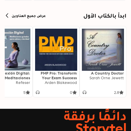
ابدأ بالكتاب الأول
عرض جميع العناوين
onexión Digital:
PMP Pro: Transform
A Country Doctor
Meditaciones
Your Exam Success
Sarah Orne Jewett
as para Calma y
Refeser
with Game-Changing
Arden Blakewood
Claridad
Secrets: "Elevate your
PMP exam results!
5
0
2.8
Dive into
transformative audio
lessons for peak
دائمًا برفقة
performance on test
day."
Storytel