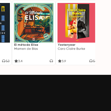
El método Elisa
Yesteryear
Carc
Mamen de Blas
Caro Claire Burke
Layla
3.4
3.9
4.2