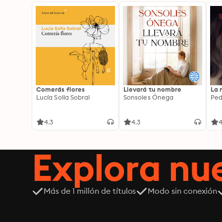
Comerás flores
Llevará tu nombre
La 
Lucía Solla Sobral
Sonsoles Ónega
Ped
4.3
4.3
4
Explora n
Más de 1 millón de títulos
Modo sin conexión