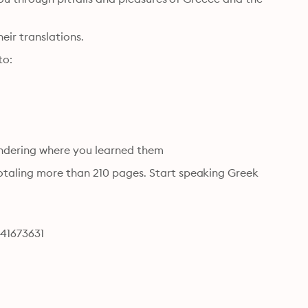
This is not a vocabulary audiobook with just words and their translations. 
to:
wondering where you learned them
taling more than 210 pages. Start speaking Greek 
641673631