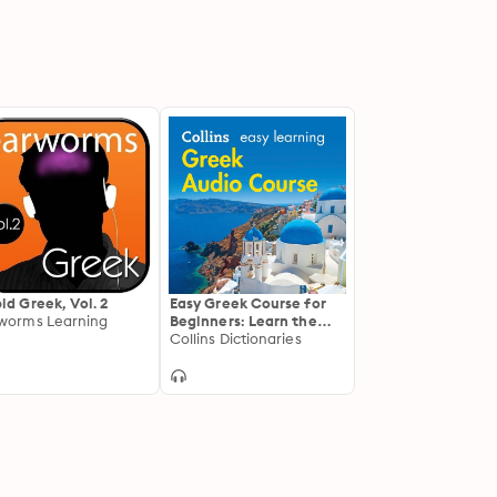
id Greek, Vol. 2
Easy Greek Course for
worms Learning
Beginners: Learn the
basics for everyday
Collins Dictionaries
conversation