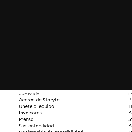
COMPAÑÍA
E
Acerca de Storytel
B
Únete al equipo
T
Inversores
A
Prensa
S
Sustentabilidad
A