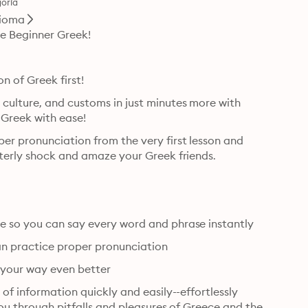
oría
dioma
e Beginner Greek!
n of Greek first!
culture, and customs in just minutes more with 
 Greek with ease!
er pronunciation from the very first lesson and 
arm you with cultural insight and other information to utterly shock and amaze your Greek friends. 
e so you can say every word and phrase instantly
an practice proper pronunciation
e your way even better
of information quickly and easily--effortlessly 
ou through pitfalls and pleasures of Greece and the 