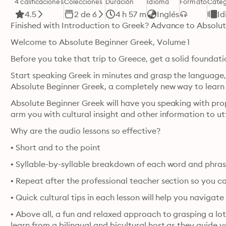
4 calificaciones
Colecciones
Duración
Idioma
Formato
Categ
4.5
2 de 6
4 h 57 m
Inglés
I
Finished with Introduction to Greek? Advance to Absolut
Welcome to Absolute Beginner Greek, Volume 1
Before you take that trip to Greece, get a solid foundatio
Start speaking Greek in minutes and grasp the language, 
Absolute Beginner Greek, a completely new way to learn
Absolute Beginner Greek will have you speaking with prop
Why are the audio lessons so effective?
• Short and to the point
• Syllable-by-syllable breakdown of each word and phras
• Repeat after the professional teacher section so you c
• Quick cultural tips in each lesson will help you navigat
• Above all, a fun and relaxed approach to grasping a lot 
learn from a bilingual and bicultural host as they guide y