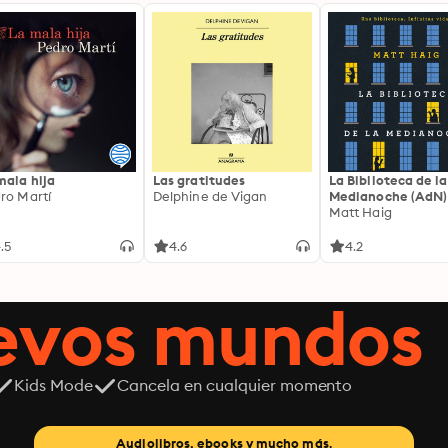
mala hija
Las gratitudes
La Biblioteca de la
ro Martí
Delphine de Vigan
Medianoche (AdN)
Matt Haig
.5
4.6
4.2
uevos mundos
Kids Mode
Cancela en cualquier momento
Audiolibros, ebooks y mucho más.