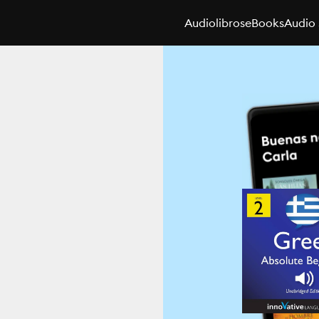
Audiolibros
eBooks
Audio 