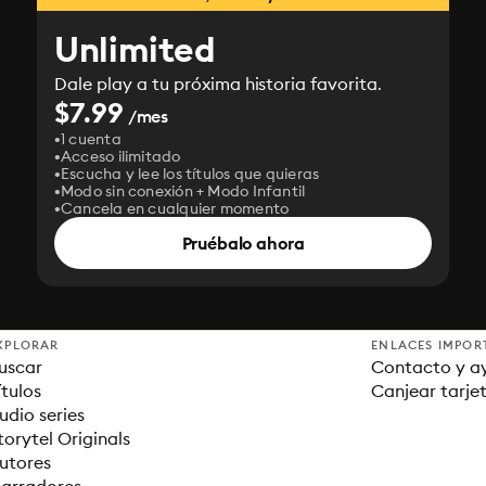
Unlimited
Dale play a tu próxima historia favorita.
$7.99
/mes
1 cuenta
Acceso ilimitado
Escucha y lee los títulos que quieras
Modo sin conexión + Modo Infantil
Cancela en cualquier momento
Pruébalo ahora
XPLORAR
ENLACES IMPOR
uscar
Contacto y a
ítulos
Canjear tarje
udio series
torytel Originals
utores