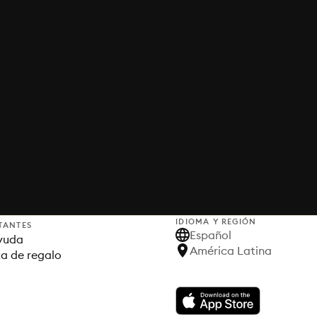
IDIOMA Y REGIÓN
TANTES
Español
yuda
América Latina
ta de regalo