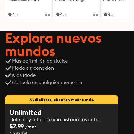
4.3
4.3
4.5
Explora nuevos
mundos
Más de 1 millón de títulos
Modo sin conexión
Kids Mode
Cancela en cualquier momento
Audiolibros, ebooks y mucho más.
Unlimited
Dale play a tu próxima historia favorita.
$7.99
/mes
1 cuenta