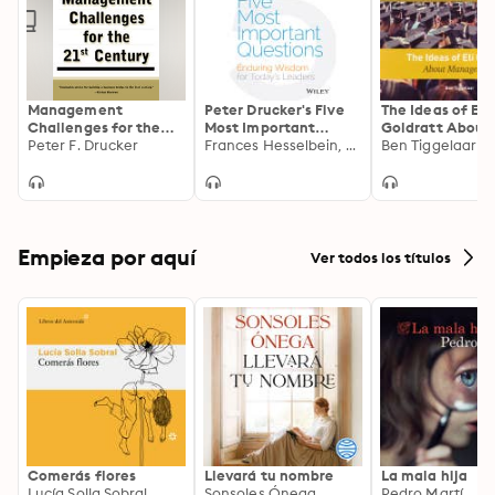
helping all to envision the future of theirs' or any 
organization
Management
Peter Drucker's Five
The Ideas of Eli
Challenges for the
Most Important
Goldratt About
21St Century
Peter F. Drucker
Questions: Enduring
Frances Hesselbein, Peter F. Drucker, Joan Snyder Kuhl
Management: M
Ben Tiggelaar
Wisdom for Today's
One Day -
Leaders
Management Cl
Empieza por aquí
Ver todos los títulos
Comerás flores
Llevará tu nombre
La mala hija
Lucía Solla Sobral
Sonsoles Ónega
Pedro Martí