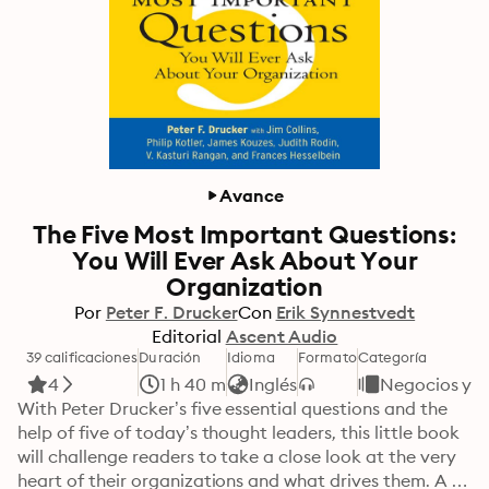
Avance
The Five Most Important Questions:
You Will Ever Ask About Your
Organization
Por
Peter F. Drucker
Con
Erik Synnestvedt
Editorial
Ascent Audio
39 calificaciones
Duración
Idioma
Formato
Categoría
4
1 h 40 m
Inglés
Negocios y 
With Peter Drucker’s five essential questions and the 
help of five of today’s thought leaders, this little book 
will challenge readers to take a close look at the very 
heart of their organizations and what drives them. A 