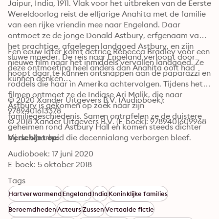
Jaipur, India, 1911. Vlak voor het uitbreken van de Eerste 
Wereldoorlog reist de elfjarige Anahita met de familie 
van een rijke vriendin mee naar Engeland. Daar 
ontmoet ze de jonge Donald Astbury, erfgenaam van 
het prachtige, afgelegen landgoed Astbury, en zijn 
Een eeuw later komt actrice Rebecca Bradley voor een 
sluwe moeder. De reis naar Engeland verloopt door 
nieuwe film naar het inmiddels vervallen landgoed. Ze 
deze ontmoeting heel anders dan Anahita ooit had 
hoopt daar te kunnen ontsnappen aan de paparazzi en 
kunnen denken…
roddels die haar in Amerika achtervolgen. Tijdens het 
filmen ontmoet ze de Indiase Ari Malik, die naar 
© 2020 Xander Uitgevers B.V. (Audioboek): 
Astbury is gekomen op zoek naar zijn 
9789401613378
familiegeschiedenis. Samen ontrafelen ze de duistere 
© 2018 Xander Uitgevers B.V. (E-boek): 9789401609968
geheimen rond Astbury Hall en komen steeds dichter 
bij de waarheid die decennialang verborgen bleef.
Verschijnt op:
Audioboek: 17 juni 2020
E-boek: 5 oktober 2018
Tags
Hartverwarmend
Engeland
India
Koninklijke families
Beroemdheden
Acteurs
Zussen
Vertaalde fictie