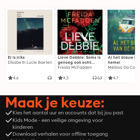
Er is niks
Lieve Debbie: Soms is
Al het blauw va
Elisabeth Lucie Baeten
genoeg ook echt
hemel
genoeg...
Freida McFadden
Mélissa Da Cost
4.6
4.3
4.7
Maak je keuze:
Kies het aantal uur en accounts dat bij jou past
Kids Mode - een veilige omgeving voor
kinderen
Download verhalen voor offline toegang