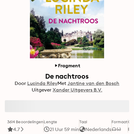
Fragment
De nachtroos
Door
Lucinda Riley
Met
Jantine van den Bosch
Uitgever
Xander Uitgevers B.V.
3614 Beoordelingen
Lengte
Taal
Formaat
Ca
4.7
21 Uur 59 min
Nederlands