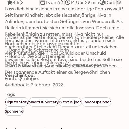
4.5
1 van 6
14 Uur 29 min
Duits
Lass dich hineinziehen in eine einzigartige Fantasywelt!

Seit ihrer Kindheit lebt die siebzehnjährige Kiva in 
Zalindov, dem brutalsten Gefängnis von Wenderall. Als 
Heilerin kümmert sie sich um alle Insassen. Doch um die 
Rebellenkönigin zu retten, muss Kiva nicht nur 
//Dies ist der erste Band der »Prison Healer«-Reihe. Alle 
herausfinden, woran Tilda erkrankt ist, sondern sich 
Hörbücher der Fantasygeschichte:

auch an ihrer Stelle dem Elementarurteil unterziehen: 
-- Band 1: Die Schattenheilerin

vier Prüfungen, die Tildas Schuld oder Unschuld 
-- Band 2: Die Schattenrebellin

beweisen sollen. Besteht Kiva, sind beide frei. Sollte sie 
Die Reihe ist abgeschlossen.//
scheitern, wird nicht nur die Rebellenkönigin sterben …

© 2022 Silberfisch (Audioboek): 9783844929607
Der spannende Auftakt einer außergewöhnlichen 
Verschijnt op:
Fantasytrilogie.
Audioboek: 9 februari 2022
Tags
High fantasy
Sword & Sorcery
12 tot 15 jaar
Onvoorspelbaar
Spannend