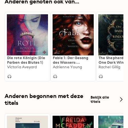
Anderen genoten ook van...
Die rote Königin (Die
Fable 1: Der Gesang
The Shepherd Ki
Farben des Blutes 1)
des Wassers:
One Dark Wind
Victoria Aveyard
Romantisch und
Adrienne Young
Rachel Gillig
aufregend: Die
TikTok-Sensation auf
Deutsch!
Anderen begonnen met deze
Bekijk alle
titels
titels