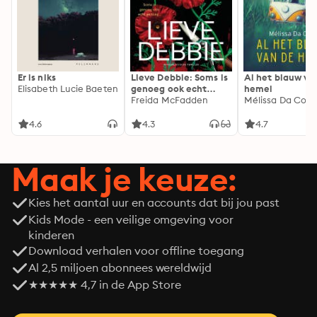
Er is niks
Lieve Debbie: Soms is
Al het blauw va
Elisabeth Lucie Baeten
genoeg ook echt
hemel
genoeg...
Freida McFadden
Mélissa Da Cost
4.6
4.3
4.7
Maak je keuze:
Kies het aantal uur en accounts dat bij jou past
Kids Mode - een veilige omgeving voor
kinderen
Download verhalen voor offline toegang
Al 2,5 miljoen abonnees wereldwijd
★★★★★ 4,7 in de App Store